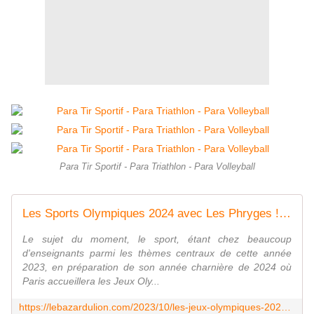
Para Tir Sportif - Para Triathlon - Para Volleyball
Les Sports Olympiques 2024 avec Les Phryges ! (Partie 1) [Support][Banque d'images] - Le Bazar du Lion
Le sujet du moment, le sport, étant chez beaucoup
d'enseignants parmi les thèmes centraux de cette année
2023, en préparation de son année charnière de 2024 où
Paris accueillera les Jeux Oly...
https://lebazardulion.com/2023/10/les-jeux-olympiques-2024-les-phryges-support-banque-d-images.html