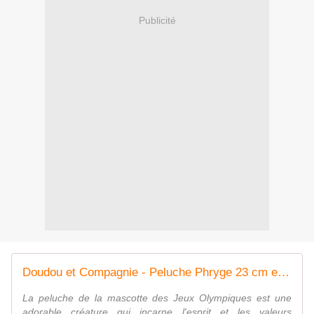
Publicité
Doudou et Compagnie - Peluche Phryge 23 cm en Sachet - Mascotte Officielle des Jeux Olympiques Paris 2024 - Peluche Rouge Forme Bonnet Phrygien - JO PARIS 2024 - 23 Cm - JO2409
La peluche de la mascotte des Jeux Olympiques est une
adorable créature qui incarne l'esprit et les valeurs