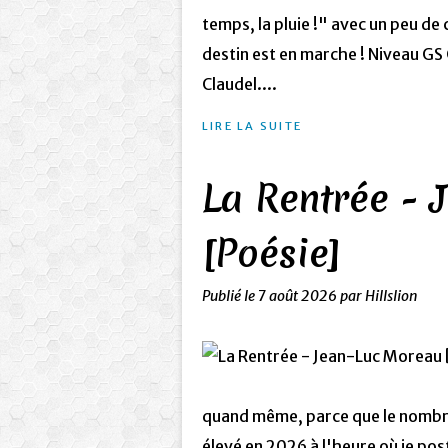
temps, la pluie !" avec un peu de 
destin est en marche ! Niveau GS
Claudel....
LIRE LA SUITE
La Rentrée - 
[Poésie]
Publié le
7 août 2026
par Hillslion
quand même, parce que le nombre 
élevé en 2026 à l'heure où je po