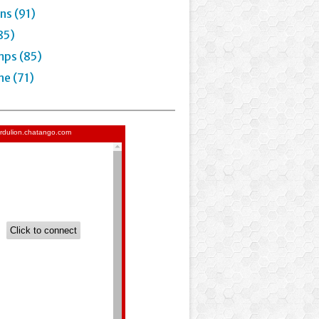
ns (91)
85)
mps (85)
e (71)