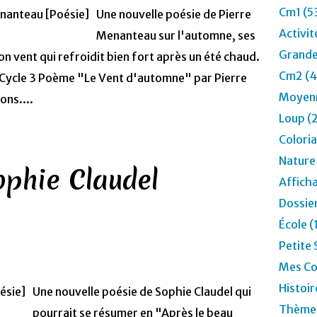
Cm1 (5
Une nouvelle poésie de Pierre
Activit
Menanteau sur l'automne, ses
Grande
on vent qui refroidit bien fort après un été chaud.
Cm2 (4
Cycle 3 Poème "Le Vent d'automne" par Pierre
Moyenn
ons....
Loup (
Colori
Nature
ophie Claudel
Affich
Dossier
École (
Petite 
Mes Co
Histoir
Une nouvelle poésie de Sophie Claudel qui
Thèmes
pourrait se résumer en "Après le beau