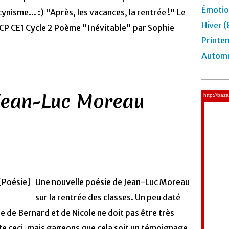
Émotio
cynisme... :) "Après, les vacances, la rentrée !" Le
Hiver (
 CP CE1 Cycle 2 Poème "Inévitable" par Sophie
Printe
Automn
Jean-Luc Moreau
Une nouvelle poésie de Jean-Luc Moreau
sur la rentrée des classes. Un peu daté
de Bernard et de Nicole ne doit pas être très
ste ceci, mais gageons que cela soit un témoignage