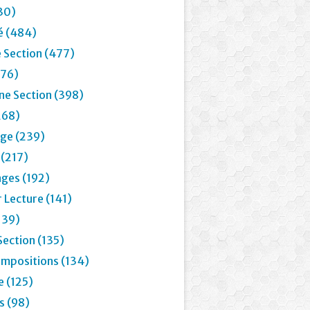
30)
é (484)
 Section (477)
76)
e Section (398)
268)
age (239)
 (217)
ages (192)
 Lecture (141)
139)
Section (135)
mpositions (134)
e (125)
 (98)