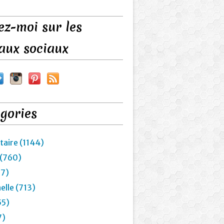
ez-moi sur les
aux sociaux
gories
taire (1144)
 (760)
27)
elle (713)
55)
7)