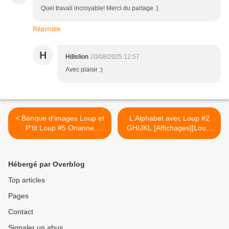
Quel travail incroyable! Merci du partage :)
Répondre
H
Hillslion
20/08/2025 12:57
Avec plaisir :)
< Banque d'images Loup et
L'Alphabet avec Loup #2
P'tit Loup #5 Orianne
GHIJKL [Affichages][Loup]
Lallemand et Éléonore
[École] >
Thuillier [Support
pédagogique]
Hébergé par Overblog
Top articles
Pages
Contact
Signaler un abus