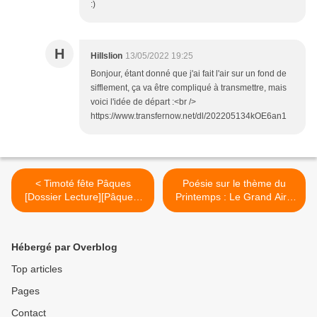
:)
H
Hillslion
13/05/2022 19:25
Bonjour, étant donné que j'ai fait l'air sur un fond de
sifflement, ça va être compliqué à transmettre, mais
voici l'idée de départ :<br />
https://www.transfernow.net/dl/202205134kOE6an1
< Timoté fête Pâques
Poésie sur le thème du
[Dossier Lecture][Pâques]
Printemps : Le Grand Air -
[Maternelle]
Anthony Stolz [Poésie]
[Printemps][CP] >
Hébergé par Overblog
Top articles
Pages
Contact