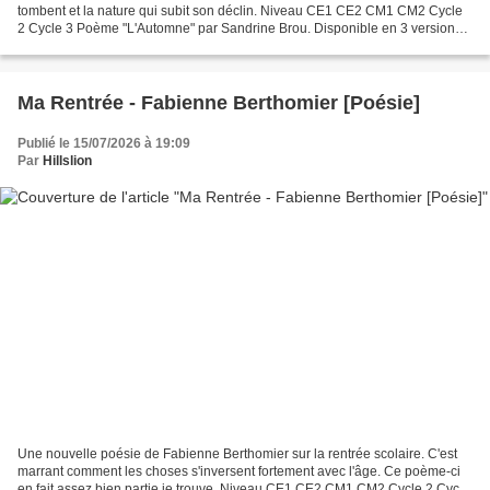
tombent et la nature qui subit son déclin. Niveau CE1 CE2 CM1 CM2 Cycle
2 Cycle 3 Poème "L'Automne" par Sandrine Brou. Disponible en 3 versions.
Texte : Feuilles de toutes les couleurs,...
Ma Rentrée - Fabienne Berthomier [Poésie]
Publié le 15/07/2026 à 19:09
Par
Hillslion
Une nouvelle poésie de Fabienne Berthomier sur la rentrée scolaire. C'est
marrant comment les choses s'inversent fortement avec l'âge. Ce poème-ci
en fait assez bien partie je trouve. Niveau CE1 CE2 CM1 CM2 Cycle 2 Cycle