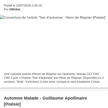
Publié le 25/07/2026 à 08:18
Par
Hillslion
Une nouvelle poésie d'Henri de Régnier sur l'automne. Niveau CE2 CM1
CM2 Cycle 3 Poème "Soir d'automne" par Henri de Régnier. Disponible en 3
versions. Texte : Il est doux, ô mes yeux, lorsque le vent d'automne Cesse de
s'acharner à l'arbre dont frissonne...
Automne Malade - Guillaume Apollinaire
[Poésie]