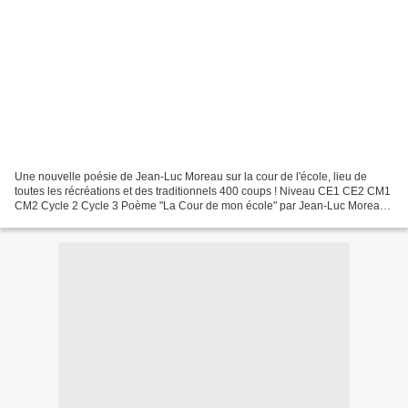
Une nouvelle poésie de Jean-Luc Moreau sur la cour de l'école, lieu de
toutes les récréations et des traditionnels 400 coups ! Niveau CE1 CE2 CM1
CM2 Cycle 2 Cycle 3 Poème "La Cour de mon école" par Jean-Luc Moreau.
Disponible en 3 versions. Texte : La...