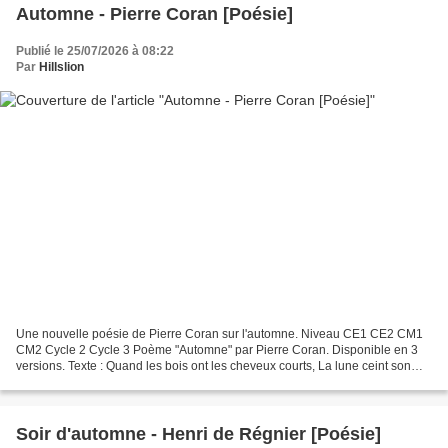
Automne - Pierre Coran [Poésie]
Publié le 25/07/2026 à 08:22
Par
Hillslion
Une nouvelle poésie de Pierre Coran sur l'automne. Niveau CE1 CE2 CM1
CM2 Cycle 2 Cycle 3 Poème "Automne" par Pierre Coran. Disponible en 3
versions. Texte : Quand les bois ont les cheveux courts, La lune ceint son
abat-jour De brume pâle Et le vent vole...
Soir d'automne - Henri de Régnier [Poésie]