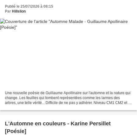
Publié le 25/07/2026 à 08:15
Par
Hillslion
Une nouvelle poésie de Guillaume Apollinaire sur l'automne et la nature qui
change. Les feuilles qui tombent représentées comme les larmes des
arbres, une telle vérité... Difficile de ne pas y adhérer. Niveau CM1 CM2 et +
Cycle 3 Collège Lycée Poème "Automne...
L'Automne en couleurs - Karine Persillet
[Poésie]