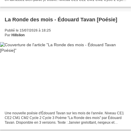
3 Poème "Ma Rentrée" par Fabienne...
La Ronde des mois - Édouard Tavan [Poésie]
Publié le 15/07/2026 à 18:25
Par
Hillslion
Une nouvelle poésie d'Édouard Tavan sur les mois de l'année. Niveau CE1
CE2 CM1 CM2 Cycle 2 Cycle 3 Poème "La Ronde des mois" par Édouard
Tavan. Disponible en 3 versions. Texte : Janvier grelottant, neigeux et
morose, Commande la ronde éternellement ;...