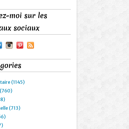
ez-moi sur les
aux sociaux
gories
taire (1145)
 (760)
28)
elle (713)
56)
7)