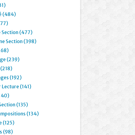
31)
é (484)
77)
 Section (477)
e Section (398)
268)
age (239)
 (218)
ages (192)
 Lecture (141)
(140)
Section (135)
mpositions (134)
e (125)
 (98)