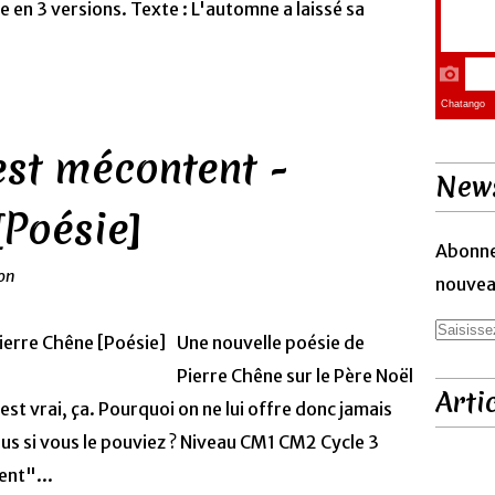
le en 3 versions. Texte : L'automne a laissé sa
est mécontent -
News
[Poésie]
Abonne
ion
nouveau
Une nouvelle poésie de
Pierre Chêne sur le Père Noël
Arti
est vrai, ça. Pourquoi on ne lui offre donc jamais
vous si vous le pouviez ? Niveau CM1 CM2 Cycle 3
ent"...