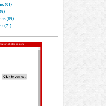
ns (91)
85)
mps (85)
e (71)