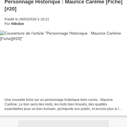
Personnage Historique : Maurice Carême [Fiche]
[#20]
Publié le 29/03/2026 à 18:21
Par
Hillslion
Une nouvelle fiche sur un personnage historique bien connu : Maurice
Carême. Le bon sens des mots, les mots bien trouvés, des qualités
essentielles pour un bon écrivain, qu'importe son public, et encore plus si le
public est jeune. Amis de la poésie,...