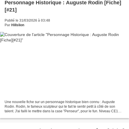
Personnage Historique : Auguste Rodin [Fiche]
[#21]
Publié le 31/03/2026 à 03:48
Par
Hillslion
Une nouvelle fiche sur un personnage historique bien connu : Auguste
Rodin. Rodin, le fameux sculpteur qui te fait te sentir petit à côté de son
talent. J'ai failli le mettre dans la case "Penseur", pour le fun. Niveau CE1
CE2 CM1 CM2 Cycle 2 Cycle 3...