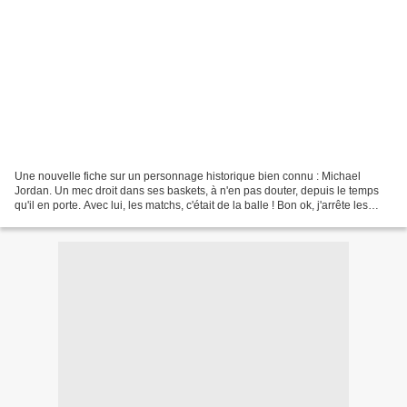
Une nouvelle fiche sur un personnage historique bien connu : Michael
Jordan. Un mec droit dans ses baskets, à n'en pas douter, depuis le temps
qu'il en porte. Avec lui, les matchs, c'était de la balle ! Bon ok, j'arrête les
blagues pourries. *Paf* dans...