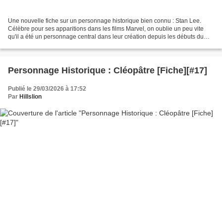
Une nouvelle fiche sur un personnage historique bien connu : Stan Lee.
Célèbre pour ses apparitions dans les films Marvel, on oublie un peu vite
qu'il a été un personnage central dans leur création depuis les débuts du
studio... et qu'il a commencé en...
Personnage Historique : Cléopâtre [Fiche][#17]
Publié le 29/03/2026 à 17:52
Par
Hillslion