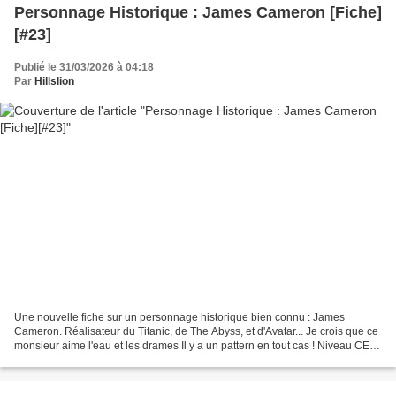
Personnage Historique : James Cameron [Fiche]
[#23]
Publié le 31/03/2026 à 04:18
Par
Hillslion
Une nouvelle fiche sur un personnage historique bien connu : James
Cameron. Réalisateur du Titanic, de The Abyss, et d'Avatar... Je crois que ce
monsieur aime l'eau et les drames Il y a un pattern en tout cas ! Niveau CE1
CE2 CM1 CM2 Cycle 2 Cycle 3 Fiche...