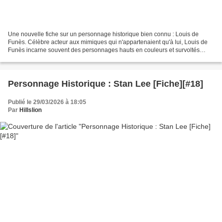
Une nouvelle fiche sur un personnage historique bien connu : Louis de
Funès. Célèbre acteur aux mimiques qui n'appartenaient qu'à lui, Louis de
Funès incarne souvent des personnages hauts en couleurs et survoltés
dans pas moins de 150 films, et dont certains...
Personnage Historique : Stan Lee [Fiche][#18]
Publié le 29/03/2026 à 18:05
Par
Hillslion