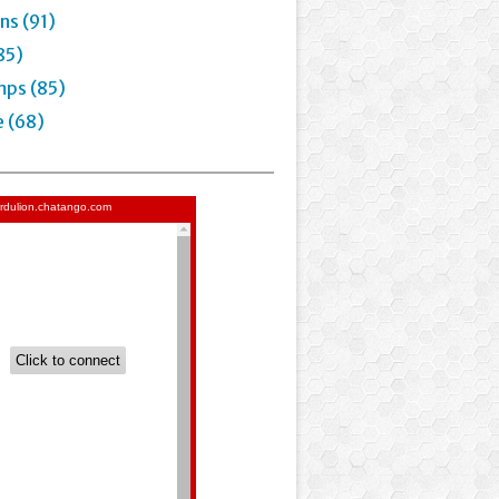
ns (91)
85)
mps (85)
e (68)