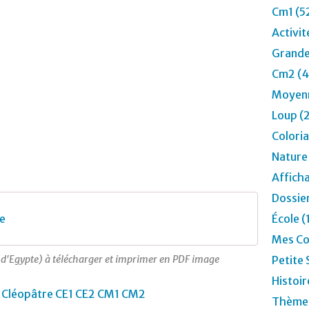
Cm1 (5
Activit
Grande
Cm2 (4
Moyenn
Loup (
Colori
Nature
Affich
Dossier
e
École (
Mes Co
e d'Egypte) à télécharger et imprimer en PDF image
Petite 
Histoir
Thèmes