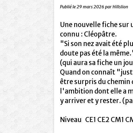
Publié le
29 mars 2026
par Hillslion
Une nouvelle fiche sur
connu : Cléopâtre.
"Si son nez avait été pl
doute pas été la même.
(qui aura sa fiche un jo
Quand on connaît "juste
être surpris du chemin q
l'ambition dont elle a
y arriver et y rester. 
Niveau CE1 CE2 CM1 CM