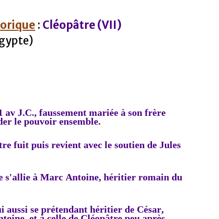
torique
:
Cléopâtre (VII)
Egypte)
1 av J.C., faussement mariée à son frère
der le pouvoir ensemble.
re fuit puis revient avec
le soutien de Jules
e s'allie à Marc Antoine, héritier romain du
i aussi se prétendant héritier de César,
toine, et à celle de Cléopâtre peu après.