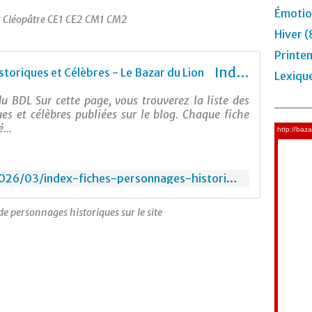
Émotio
r Cléopâtre CE1 CE2 CM1 CM2
Hiver (
Printe
Index Fiches Personnages Historiques et Célèbres - Le Bazar du Lion
Lexiqu
u BDL Sur cette page, vous trouverez la liste des
es et célèbres publiées sur le blog. Chaque fiche
...
https://lebazardulion.com/2026/03/index-fiches-personnages-historiques.html
de personnages historiques sur le site