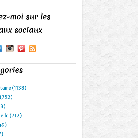
ez-moi sur les
aux sociaux
gories
taire (1138)
 (752)
23)
elle (712)
49)
7)