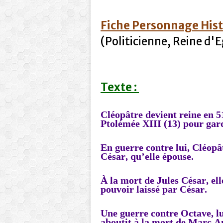
Fiche Personnage His
(Politicienne, Reine d'
Texte :
Cléopâtre devient reine en 5
Ptolémée XIII (13) pour gar
En guerre contre lui, Cléopât
César, qu’elle épouse.
À la mort de Jules César, ell
pouvoir laissé par César.
Une guerre contre Octave, lu
aboutit à la mort de Marc An