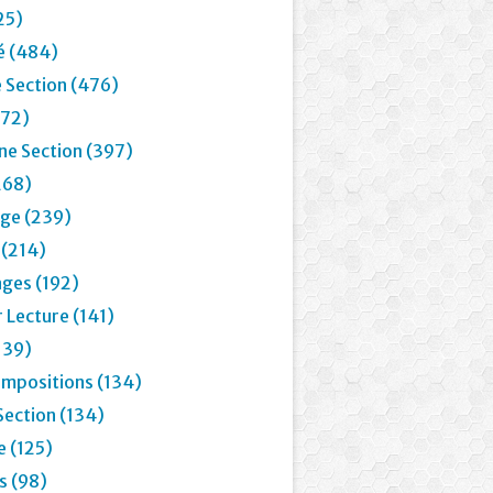
25)
é (484)
 Section (476)
72)
e Section (397)
268)
age (239)
 (214)
ages (192)
 Lecture (141)
139)
mpositions (134)
Section (134)
e (125)
 (98)