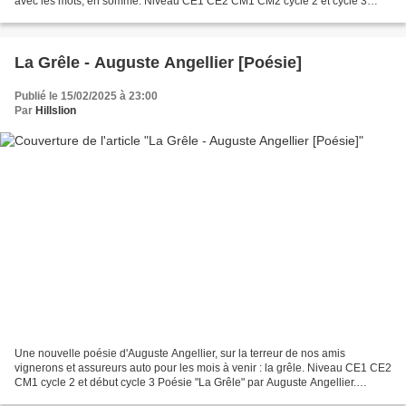
avec les mots, en somme. Niveau CE1 CE2 CM1 CM2 cycle 2 et cycle 3
Poésie "Pour apprendre aux enfants...
La Grêle - Auguste Angellier [Poésie]
Publié le 15/02/2025 à 23:00
Par
Hillslion
Une nouvelle poésie d'Auguste Angellier, sur la terreur de nos amis
vignerons et assureurs auto pour les mois à venir : la grêle. Niveau CE1 CE2
CM1 cycle 2 et début cycle 3 Poésie "La Grêle" par Auguste Angellier.
Disponible en 3 versions. Texte : Les...