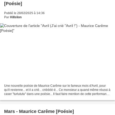
[Poésie]
Publié le 28/02/2025 à 14:36
Par
Hillslion
Une nouvelle poésie de Maurice Carême sur le fameux mois d'Avril, pour
qu'il revienne... et il a crié... criéééé-é... Ce monsieur a quand même réussi à
caser "turlututu" dans une poésie... Il faut faire mention de cette performance
! Niveau CP CE1 CE2...
Mars - Maurice Carême [Poésie]