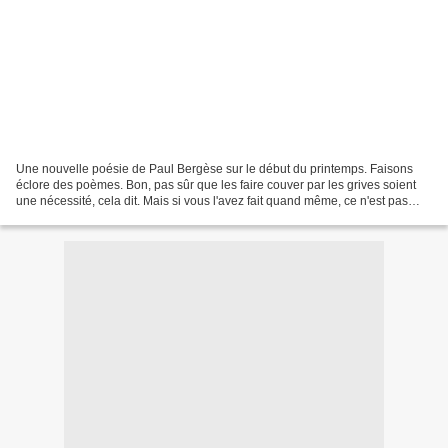
Une nouvelle poésie de Paul Bergèse sur le début du printemps. Faisons
éclore des poèmes. Bon, pas sûr que les faire couver par les grives soient
une nécessité, cela dit. Mais si vous l'avez fait quand même, ce n'est pas
grive. Niveau CP CE1 CE2 CM1 CM2...