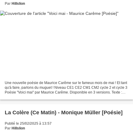
Par
Hillslion
Une nouvelle poésie de Maurice Carême sur le fameux mois de mai ! Et tant
qu'à faire, parlons du muguet ! Niveau CE1 CE2 CM1 CM2 cycle 2 et cycle 3
Poésie "Voici mai" par Maurice Carême. Disponible en 3 versions. Texte :
Cloches naïves du muguet, Carillonnez...
La Colère (Ce Matin) - Monique Müller [Poésie]
Publié le 25/02/2025 à 13:57
Par
Hillslion