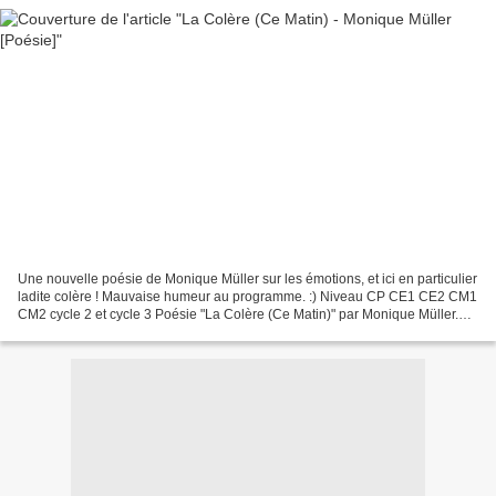
Une nouvelle poésie de Monique Müller sur les émotions, et ici en particulier
ladite colère ! Mauvaise humeur au programme. :) Niveau CP CE1 CE2 CM1
CM2 cycle 2 et cycle 3 Poésie "La Colère (Ce Matin)" par Monique Müller.
Disponible en 3 versions. Texte...