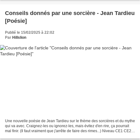
Conseils donnés par une sorcière - Jean Tardieu
[Poésie]
Publié le 15/02/2025 à 22:02
Par
Hillslion
Une nouvelle poésie de Jean Tardieu sur le thème des sorcières et du mythe
qui va avec. Craignez-les ou ignorez-les, mais évitez d'en rire, ça pourrait
mal finir. (Il faut vraiment que j'arrête de faire des rimes...) Niveau CE1 CE2
CM1 cycle 2 et cycle...