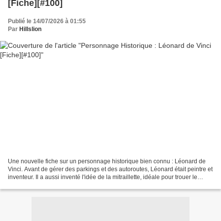
[Fiche][#100]
Publié le 14/07/2026 à 01:55
Par
Hillslion
Une nouvelle fiche sur un personnage historique bien connu : Léonard de
Vinci. Avant de gérer des parkings et des autoroutes, Léonard était peintre et
inventeur. Il a aussi inventé l'idée de la mitraillette, idéale pour trouer le
gruyère, on ne le dit...