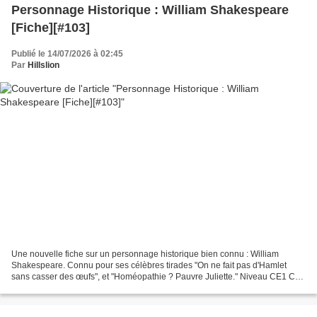
Personnage Historique : William Shakespeare
[Fiche][#103]
Publié le 14/07/2026 à 02:45
Par
Hillslion
Une nouvelle fiche sur un personnage historique bien connu : William
Shakespeare. Connu pour ses célèbres tirades "On ne fait pas d'Hamlet
sans casser des œufs", et "Homéopathie ? Pauvre Juliette." Niveau CE1 CE2
CM1 CM2 Cycle 2 Cycle 3 Fiche Personnage...