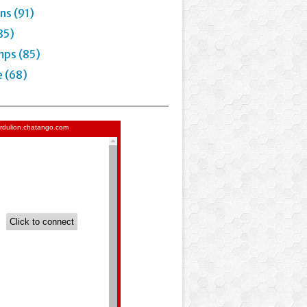
ns (91)
85)
mps (85)
e (68)