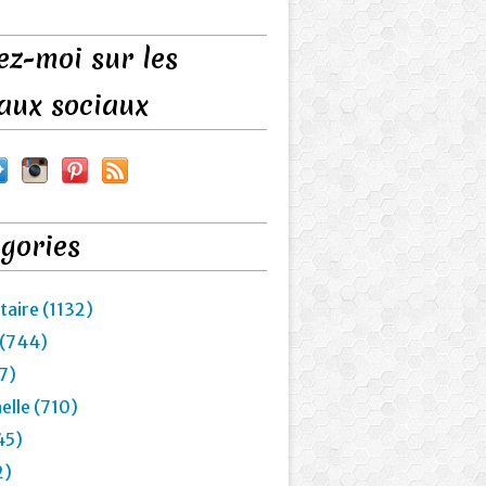
ez-moi sur les
aux sociaux
gories
taire (1132)
 (744)
7)
elle (710)
45)
2)