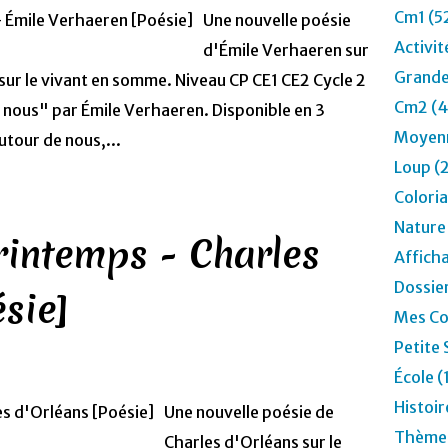
Cm1 (5
Une nouvelle poésie
Activit
d'Émile Verhaeren sur
Grande
 sur le vivant en somme. Niveau CP CE1 CE2 Cycle 2
Cm2 (4
 nous" par Émile Verhaeren. Disponible en 3
Moyenn
autour de nous,...
Loup (
Colori
Nature
intemps - Charles
Affich
Dossier
sie]
Mes Co
Petite 
École (
Histoir
Une nouvelle poésie de
Thèmes
Charles d'Orléans sur le