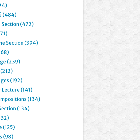
24)
é (484)
 Section (472)
71)
e Section (394)
268)
age (239)
 (212)
ages (192)
 Lecture (141)
mpositions (134)
Section (134)
132)
e (125)
 (98)