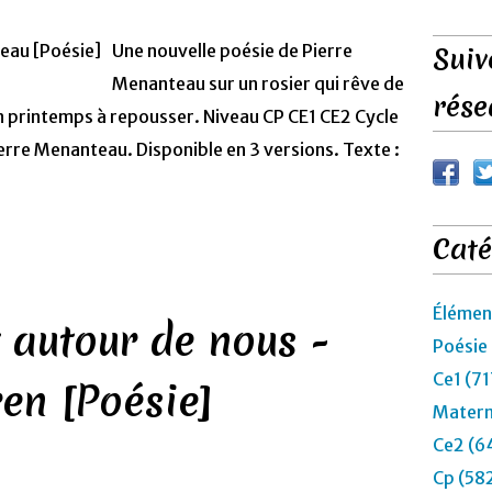
Une nouvelle poésie de Pierre
Suiv
Menanteau sur un rosier qui rêve de
rése
n printemps à repousser. Niveau CP CE1 CE2 Cycle
erre Menanteau. Disponible en 3 versions. Texte :
Caté
Élémen
t autour de nous -
Poésie
Ce1 (71
en [Poésie]
Matern
Ce2 (6
Cp (58