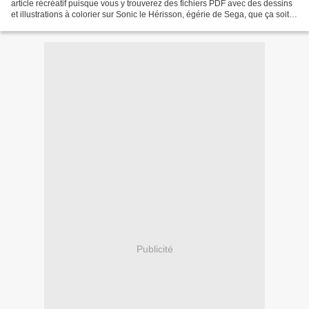
article récréatif puisque vous y trouverez des fichiers PDF avec des dessins
et illustrations à colorier sur Sonic le Hérisson, égérie de Sega, que ça soit
en jeu vidéo, en dessin...
Publicité