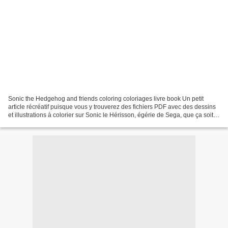
Sonic the Hedgehog and friends coloring coloriages livre book Un petit
article récréatif puisque vous y trouverez des fichiers PDF avec des dessins
et illustrations à colorier sur Sonic le Hérisson, égérie de Sega, que ça soit
en jeu vidéo, en dessin...