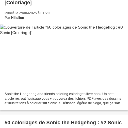
[Coloriage]
Publié le 29/06/2025 à 01:20
Par
Hillslion
Sonic the Hedgehog and friends coloring coloriages livre book Un petit
article récréatif puisque vous y trouverez des fichiers PDF avec des dessins
et illustrations à colorier sur Sonic le Hérisson, égérie de Sega, que ça soit
en jeu vidéo, en dessin...
50 coloriages de Sonic the Hedgehog : #2 Sonic