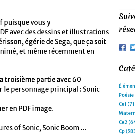
Suiv
if puisque vous y
rése
DF avec des dessins et illustrations
érisson, égérie de Sega, que ça soit
n animé, et même récemment en
Caté
la troisième partie avec 60
Élémen
 le personnage principal : Sonic
Poésie
Ce1 (71
mer en PDF image.
Materne
Ce2 (6
ures of Sonic, Sonic Boom ...
Cp (58