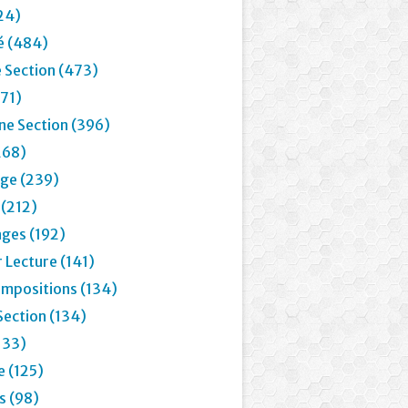
24)
é (484)
 Section (473)
71)
e Section (396)
268)
age (239)
 (212)
ages (192)
 Lecture (141)
mpositions (134)
Section (134)
133)
e (125)
 (98)