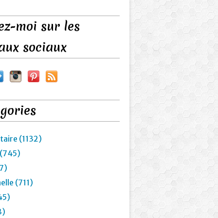
ez-moi sur les
aux sociaux
gories
taire (1132)
 (745)
7)
lle (711)
45)
3)