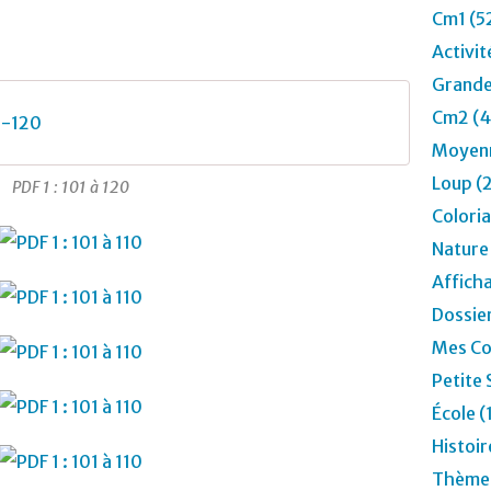
Cm1 (5
Activit
Grande
Cm2 (4
1-120
Moyenn
Loup (
PDF 1 : 101 à 120
Colori
Nature
Affich
Dossier
Mes Co
Petite 
École (
Histoir
Thèmes