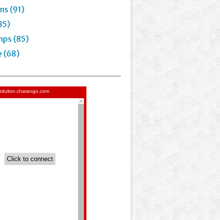
ns (91)
85)
mps (85)
e (68)