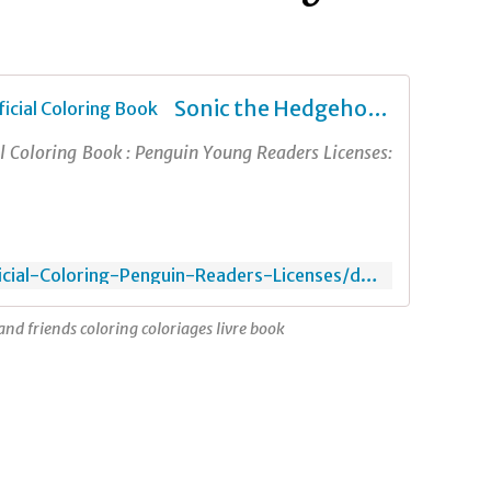
Sonic the Hedgehog: The Official Coloring Book
l Coloring Book : Penguin Young Readers Licenses:
https://www.amazon.fr/Official-Coloring-Penguin-Readers-Licenses/dp/0593523768
nd friends coloring coloriages livre book