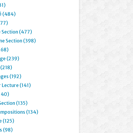
31)
é (484)
77)
 Section (477)
e Section (398)
268)
age (239)
 (218)
ages (192)
 Lecture (141)
(140)
Section (135)
mpositions (134)
e (125)
 (98)