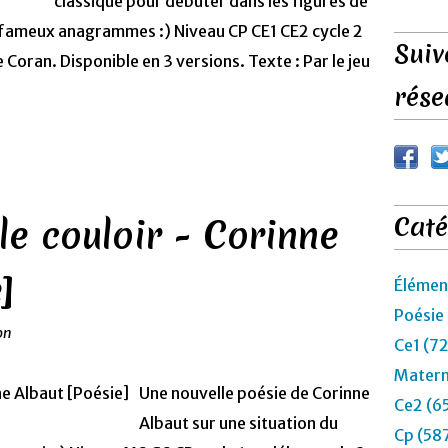
classique pour débuter dans les figures de
es fameux anagrammes :) Niveau CP CE1 CE2 cycle 2
Suiv
oran. Disponible en 3 versions. Texte : Par le jeu
rése
le couloir - Corinne
Caté
]
Élémen
Poésie
on
Ce1 (7
Matern
Une nouvelle poésie de Corinne
Ce2 (6
Albaut sur une situation du
Cp (58