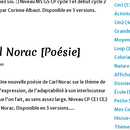
ez soi. :) Niveau MS GS CP cycle 1 et début cycle 2
Cm1 (5
par Corinne Albaut. Disponible en 3 versions.
Activit
Cm2 (4
Grande
Moyenn
l Norac [Poésie]
Loup (
Colori
ion
Nature
Affich
Une nouvelle poésie de Carl Norac sur le thème de
Dossier
l'expression, de l'adaptabilité à son interlocuteur
École 
ue l'on fait, au sens assez large. Niveau CP CE1 CE2
Petite 
 Norac. Disponible en 3 versions....
Mes Co
Histoir
Thèmes