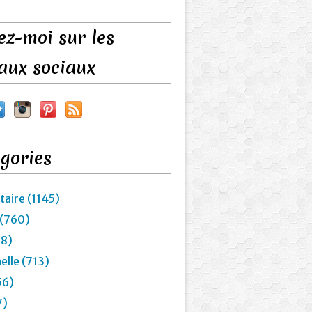
ez-moi sur les
aux sociaux
gories
taire (1145)
 (760)
28)
elle (713)
56)
7)