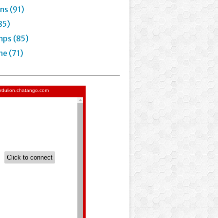
ns (91)
85)
mps (85)
e (71)