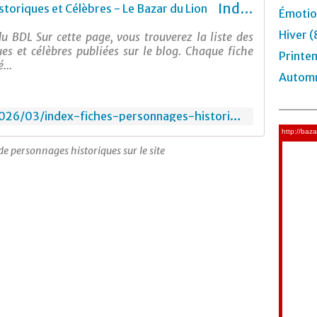
Index Fiches Personnages Historiques et Célèbres - Le Bazar du Lion
Émotio
Hiver (
u BDL Sur cette page, vous trouverez la liste des
es et célèbres publiées sur le blog. Chaque fiche
Printe
...
Automn
https://lebazardulion.com/2026/03/index-fiches-personnages-historiques.html
de personnages historiques sur le site