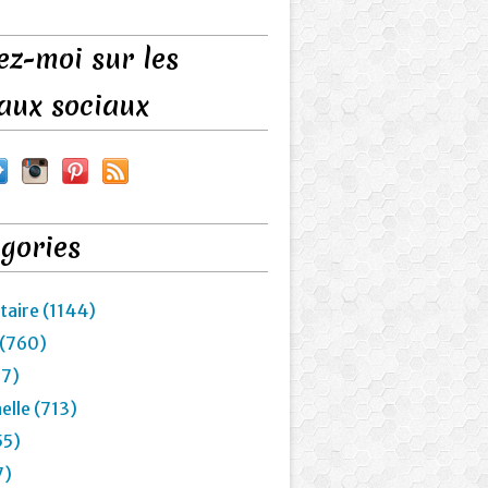
ez-moi sur les
aux sociaux
gories
taire (1144)
 (760)
27)
elle (713)
55)
7)