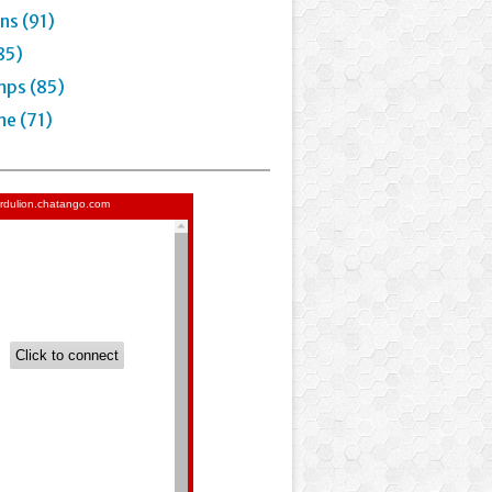
ns (91)
85)
mps (85)
e (71)