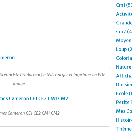
Cm1 (5
Activit
Grande
Cm2 (4
Moyenn
Loup (
ameron
Colori
Nature
Scénariste Producteur) à télécharger et imprimer en PDF
Affich
image
Dossier
École (
Petite 
Mes Co
James Cameron CE1 CE2 CM1 CM2
Histoir
Thèmes