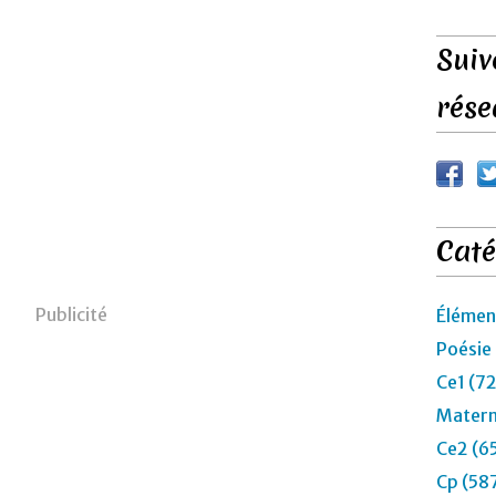
Suiv
rése
Caté
Publicité
Élémen
Poésie
Ce1 (7
Matern
Ce2 (6
Cp (58