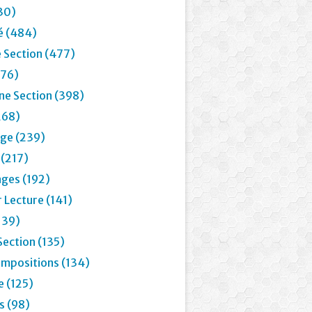
30)
é (484)
 Section (477)
76)
e Section (398)
268)
age (239)
 (217)
ages (192)
 Lecture (141)
139)
Section (135)
mpositions (134)
e (125)
 (98)