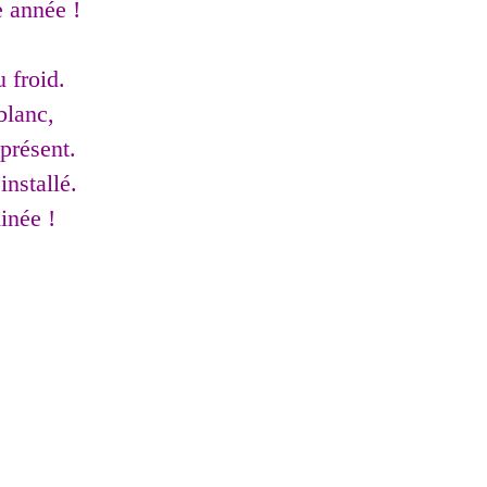
e année !
,
 froid.
blanc,
présent.
installé.
inée !