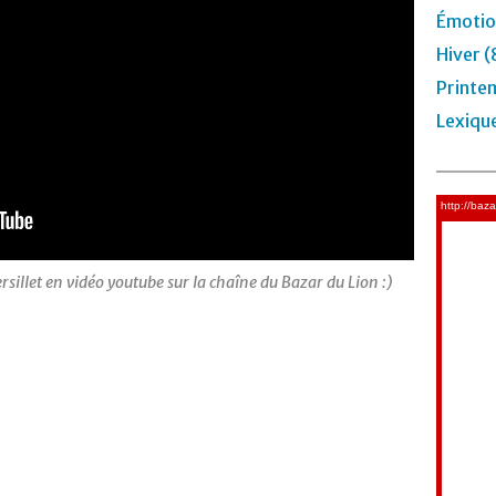
Émotio
Hiver (
Printe
Lexiqu
sillet en vidéo youtube sur la chaîne du Bazar du Lion :)