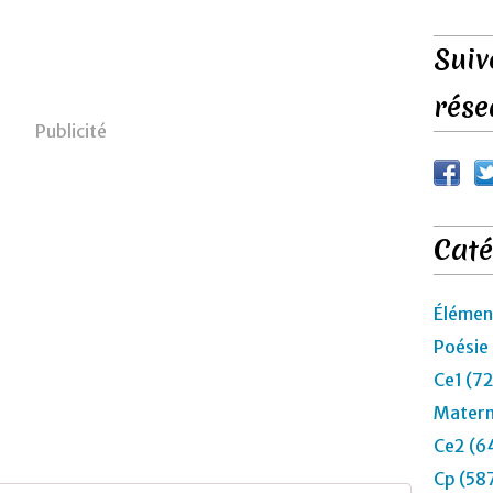
Suiv
rése
Publicité
Caté
Élémen
Poésie
Ce1 (7
Matern
Ce2 (6
Cp (58