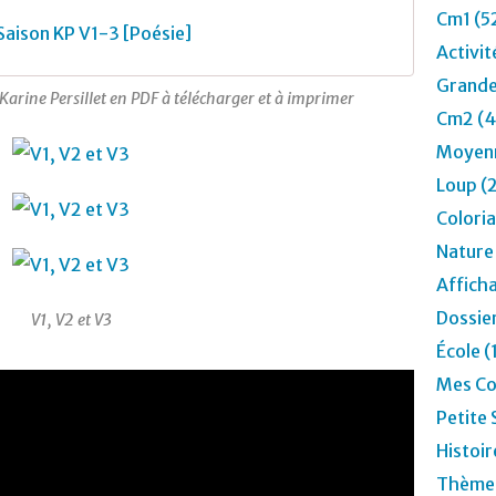
Cm1 (5
Saison KP V1-3 [Poésie]
Activit
Grande
rine Persillet en PDF à télécharger et à imprimer
Cm2 (4
Moyenn
Loup (
Colori
Nature
Affich
Dossier
V1, V2 et V3
École (
Mes Co
Petite 
Histoir
Thèmes