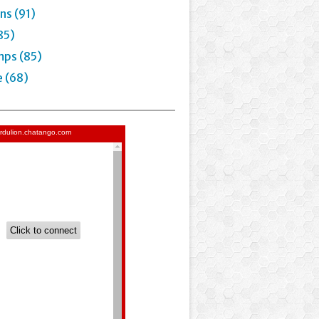
ns (91)
85)
mps (85)
e (68)