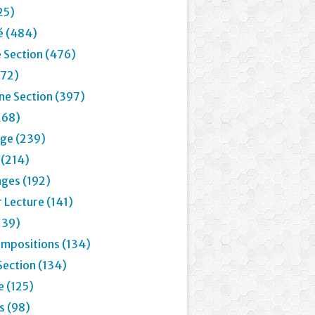
25)
é (484)
 Section (476)
72)
e Section (397)
268)
age (239)
 (214)
ages (192)
 Lecture (141)
139)
mpositions (134)
Section (134)
e (125)
 (98)