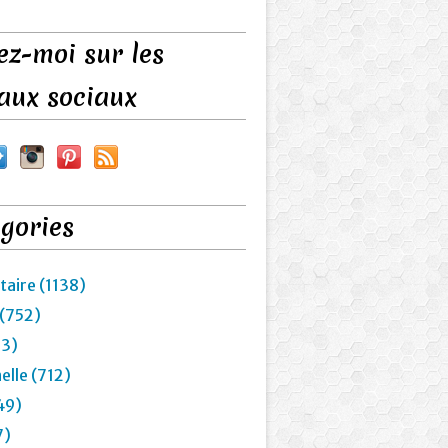
ez-moi sur les
aux sociaux
gories
taire (1138)
 (752)
23)
elle (712)
49)
7)