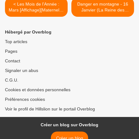
< Les Mois de l'Année :
Danger en montagne - 16
Mars [Affichage][Maternelle]
Janvier (La Reine des
[CP]
Neiges - 365 histoires du
soir) [Dossier Lecture]
[Reine des Neiges]
Hébergé par Overblog
[Maternelle][CP] >
Top articles
Pages
Contact
Signaler un abus
C.G.U.
Cookies et données personnelles
Préférences cookies
Voir le profil de Hillslion sur le portail Overblog
Créer un blog sur Overblog
Créer un blog