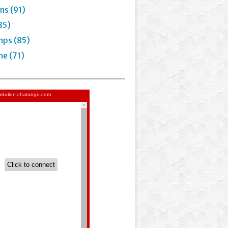
ns (91)
85)
mps (85)
e (71)