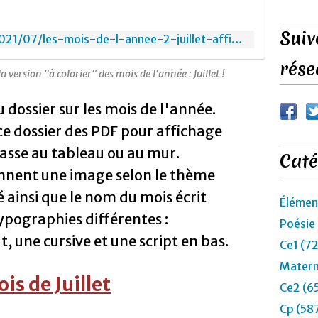
t
i
è
Suiv
https://lebazardulion.com/2021/07/les-mois-de-l-annee-2-juillet-affichage-coloriage-maternelle-cp.html
m
e
rése
p
la version "à colorier" des mois de l'année : Juillet !
a
r
 dossier sur les mois de l'année.
t
ce dossier des PDF pour affichage
i
e
lasse au tableau ou au mur.
Caté
d
u
iennent une image selon le thème
d
 ainsi que le nom du mois écrit
o
Élémen
s
typographies différentes :
Poésie
s
, une cursive et une script en bas.
i
Ce1 (7
e
Matern
r
is de Juillet
s
Ce2 (6
u
Cp (58
r