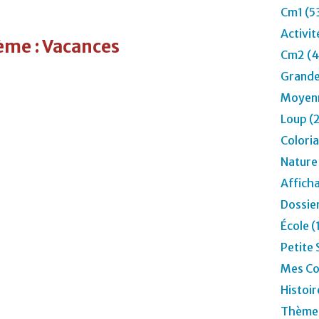
l
Cm1 (5
e
Activit
s
me : Vacances
m
Cm2 (4
o
Grande
i
s
Moyenn
d
Loup (
e
l
Colori
'
Nature
a
n
Affich
n
Dossier
é
e
École 
.
Petite 
V
o
Mes Co
u
Histoir
s
t
Thèmes