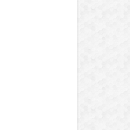
 de l'Année 2 : Juillet [Affichage][Coloriage][Ma