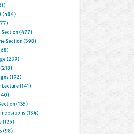
31)
é (484)
77)
 Section (477)
e Section (398)
268)
age (239)
 (218)
ages (192)
 Lecture (141)
(140)
Section (135)
mpositions (134)
e (125)
 (98)