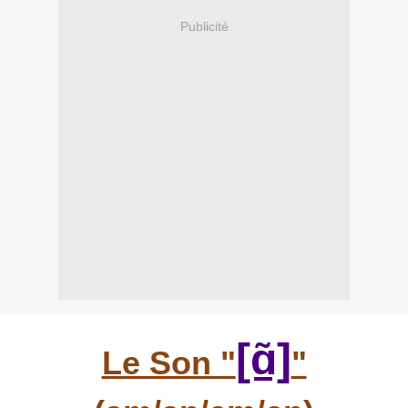
Publicité
[ɑ̃]
Le Son "
"