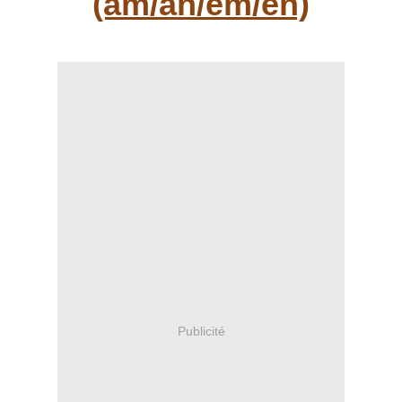
(am/an/em/en)
Publicité