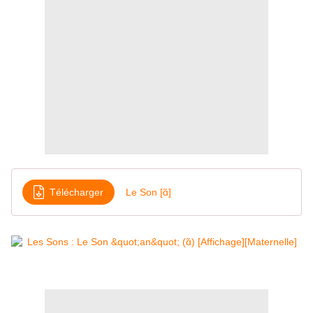
Télécharger
Le Son [ɑ̃]