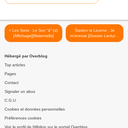
< Les Sons : Le Son "â" (ɑ)
Gaston la Licorne : Je
[Affichage][Maternelle]
m'ennuie [Dossier Lecture]
[Émotions][Maternelle][CP]
>
Hébergé par Overblog
Top articles
Pages
Contact
Signaler un abus
C.G.U.
Cookies et données personnelles
Préférences cookies
Voir le profil de Hillslion sur le portail Overblog