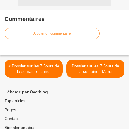
Commentaires
Ajouter un commentaire
< Dossier sur les 7 Jours de
Dossier sur les 7 Jours de
la semaine : Lundi
la semaine : Mardi
[Affichage][Coloriage]
[Affichage][Coloriage]
[Maternelle][CP]
[Maternelle][CP] >
Hébergé par Overblog
Top articles
Pages
Contact
Signaler un abus