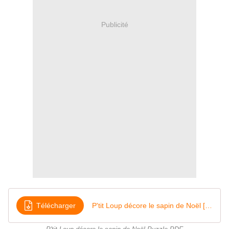
Publicité
Télécharger
P'tit Loup décore le sapin de Noël [Multi Puzzle 9-16-25-36-49 pièces]