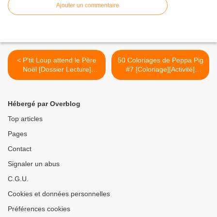
Ajouter un commentaire
< P'tit Loup attend le Père
50 Coloriages de Peppa Pig
Noël [Dossier Lecture]
#7 [Coloriage][Activité]
[Loup][Noël][Maternelle]
[PeppaPig][MS][GS][CP] >
[PS-MS]
Hébergé par Overblog
Top articles
Pages
Contact
Signaler un abus
C.G.U.
Cookies et données personnelles
Préférences cookies