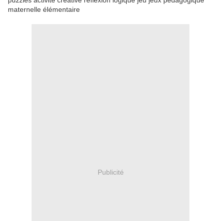
puzzles activité créative réflexion logique jeu jeux pédagogique
maternelle élémentaire
Publicité