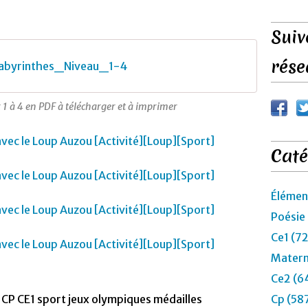
Suiv
rése
abyrinthes_Niveau_1-4
1 à 4 en PDF à télécharger et à imprimer
Caté
Élémen
Poésie
Ce1 (7
Matern
Ce2 (6
CP CE1 sport jeux olympiques médailles
Cp (58