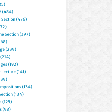
25)
é (484)
 Section (476)
72)
e Section (397)
268)
age (239)
 (214)
ages (192)
 Lecture (141)
139)
mpositions (134)
Section (134)
e (125)
 (98)