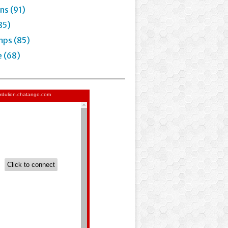
ns (91)
85)
mps (85)
e (68)