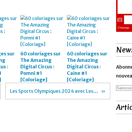
News
ges sur
60 coloriages sur
60 coloriages sur
ng
The Amazing
The Amazing
us :
Digital Circus :
Digital Circus :
Abonne
1
Pomni #1
Caine #1
nouveau
]
[Coloriage]
[Coloriage]
Les Sports Olympiques 2024 avec Les Phryges ! (Partie 1) [Support][Banque d'images]
Arti