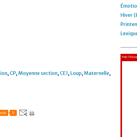
Émotio
Hiver (
Printe
Lexiqu
ion
,
CP
,
Moyenne section
,
CE1
,
Loup
,
Maternelle
,
ost
0