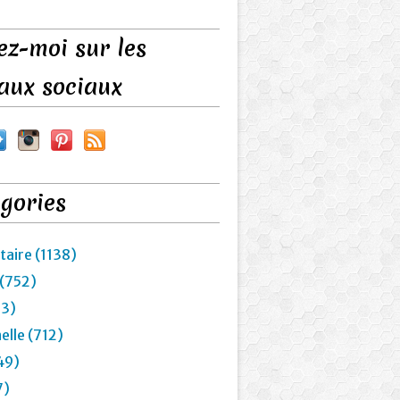
ez-moi sur les
aux sociaux
gories
taire (1138)
 (752)
23)
elle (712)
49)
7)