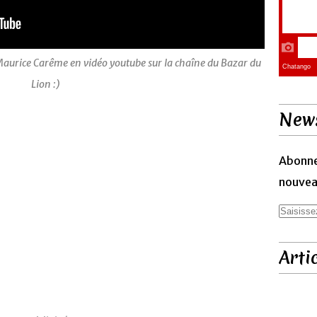
Maurice Carême en vidéo youtube sur la chaîne du Bazar du
Lion :)
News
Abonne
nouveau
Arti