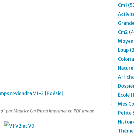
Cm1 (5
Activit
Grande
Cm2 (4
Moyenn
Loup (
Colori
Nature
Affich
Dossier
emps reviendra V1-2 [Poésie]
École (
Mes Co
dra" par Maurice Carême à imprimer en PDF image
Petite 
Histoir
Thèmes