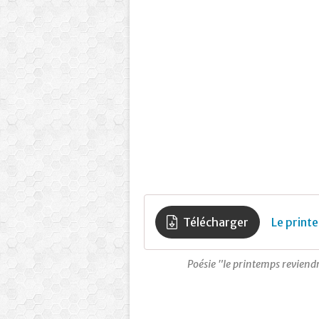
Télécharger
Le print
Poésie "le printemps revien