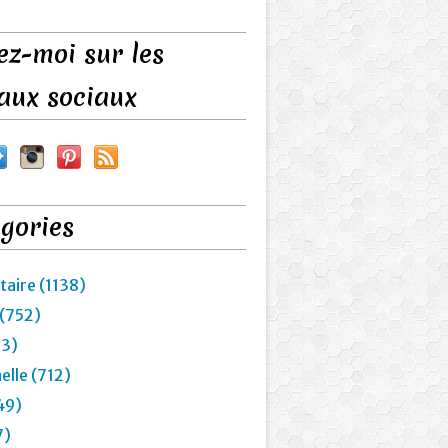
ez-moi sur les
aux sociaux
gories
taire (1138)
 (752)
23)
elle (712)
49)
7)