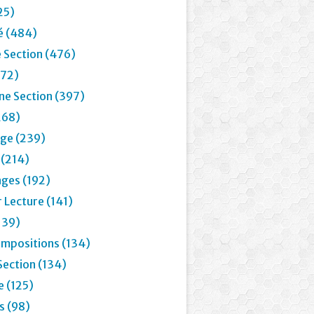
25)
é (484)
 Section (476)
72)
e Section (397)
268)
age (239)
 (214)
ages (192)
 Lecture (141)
139)
mpositions (134)
Section (134)
e (125)
 (98)