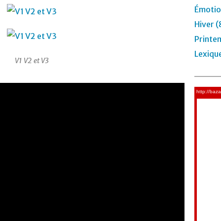
Émotio
Hiver (
Printe
Lexiqu
V1 V2 et V3