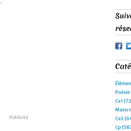
.
Suiv
rése
Caté
Élémen
Poésie
Ce1 (7
Matern
Publicité
Ce2 (6
Cp (58