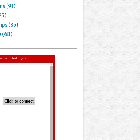
ns (91)
85)
mps (85)
e (68)