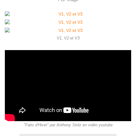
PDF image
V1, V2 et V3
"Faits d'Hiver" par Anthony Stolz en vidéo youtube