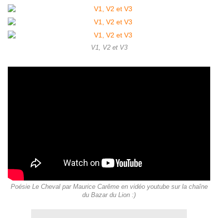
V1, V2 et V3
Poésie Le Cheval par Maurice Carême en vidéo youtube sur la chaîne
du Bazar du Lion :)