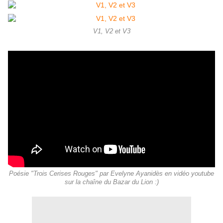
V1, V2 et V3
Poésie "Trois Cerises Rouges" par Evelyne Ayanidès en vidéo youtube
sur la chaîne du Bazar du Lion :)