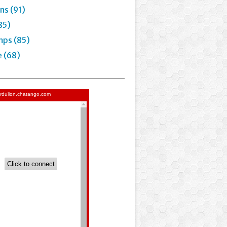
ns (91)
85)
mps (85)
e (68)