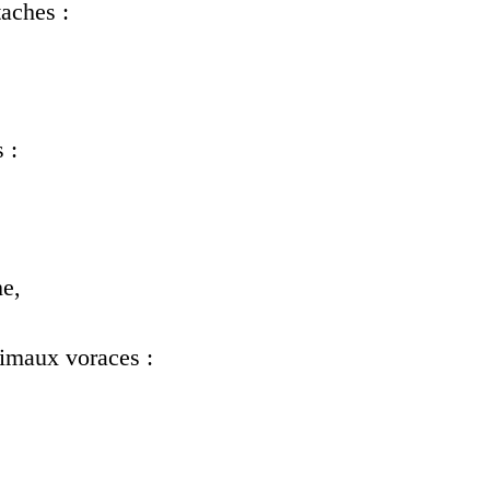
taches :
 :
he,
nimaux voraces :