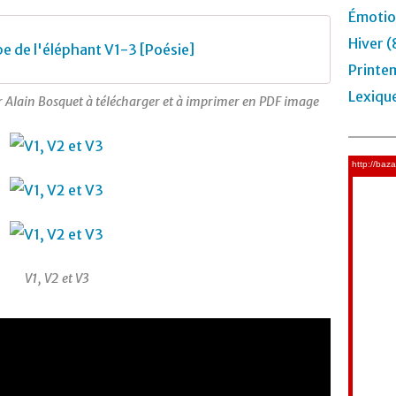
Émotio
Hiver (
e de l'éléphant V1-3 [Poésie]
Printe
Lexiqu
r Alain Bosquet à télécharger et à imprimer en PDF image
V1, V2 et V3