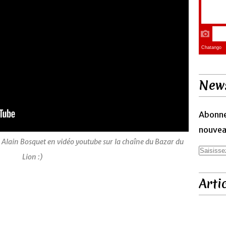
News
Abonne
nouveau
 Alain Bosquet en vidéo youtube sur la chaîne du Bazar du
Lion :)
Arti