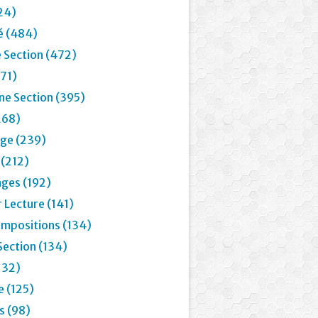
24)
é (484)
 Section (472)
71)
e Section (395)
268)
age (239)
 (212)
ages (192)
 Lecture (141)
mpositions (134)
Section (134)
132)
e (125)
 (98)