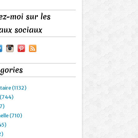
ez-moi sur les
aux sociaux
gories
taire (1132)
 (744)
7)
elle (710)
45)
2)