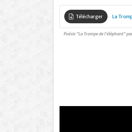
Télécharger
La Tromp
Poésie "La Trompe de l'éléphant" pa