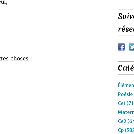
eur,
Suiv
rése
tres choses :
Caté
Élémen
Poésie
Ce1 (71
Matern
Ce2 (6
Cp (58