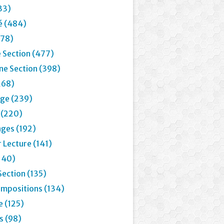
33)
é (484)
78)
 Section (477)
e Section (398)
268)
age (239)
 (220)
ages (192)
 Lecture (141)
(140)
Section (135)
mpositions (134)
e (125)
 (98)