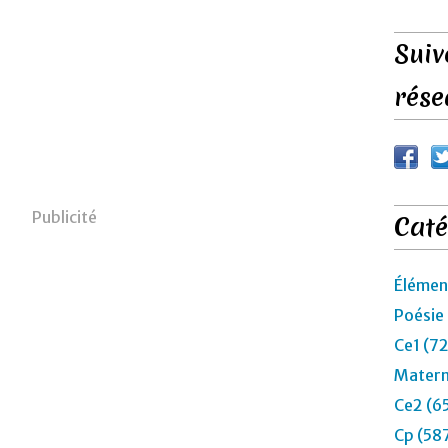
Suiv
rése
Publicité
Caté
Élémen
Poésie
Ce1 (7
Matern
Ce2 (6
Cp (58