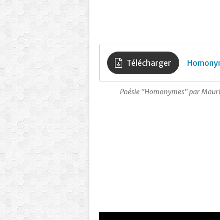
Télécharger
Homonym
Poésie "Homonymes" par Mauric