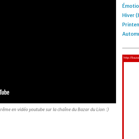
Émotio
Hiver (
Printe
Automn
me en vidéo youtube sur la chaîne du Bazar du Lion :)