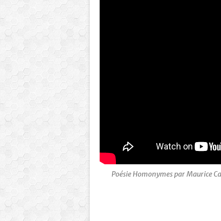
Poésie Homonymes par Maurice Carê