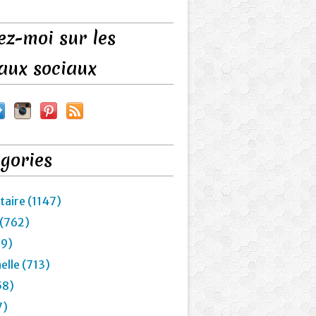
ez-moi sur les
aux sociaux
gories
taire (1147)
 (762)
29)
elle (713)
58)
7)