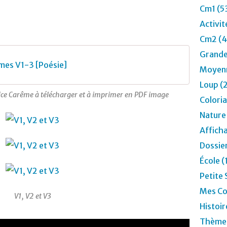
Cm1 (5
Activit
Cm2 (4
Grande
es V1-3 [Poésie]
Moyenn
Loup (
e Carême à télécharger et à imprimer en PDF image
Colori
Nature
Affich
Dossier
École 
Petite 
Mes Co
V1, V2 et V3
Histoir
Thèmes