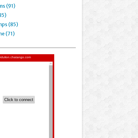
ns (91)
85)
mps (85)
e (71)