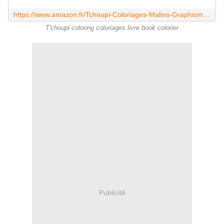
https://www.amazon.fr/Tchoupi-Coloriages-Malins-Graphisme-Maternelle/dp/2091932728
T'choupi coloring coloriages livre book colorier
Publicité