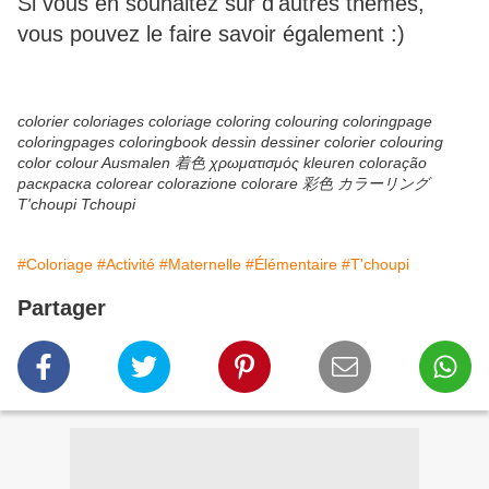
Si vous en souhaitez sur d'autres thèmes,
vous pouvez le faire savoir également :)
colorier coloriages coloriage coloring colouring coloringpage
coloringpages coloringbook dessin dessiner colorier colouring
color colour Ausmalen 着色 χρωματισμός kleuren coloração
раскраска colorear colorazione colorare 彩色 カラーリング
T'choupi Tchoupi
#Coloriage
#Activité
#Maternelle
#Élémentaire
#T'choupi
Partager