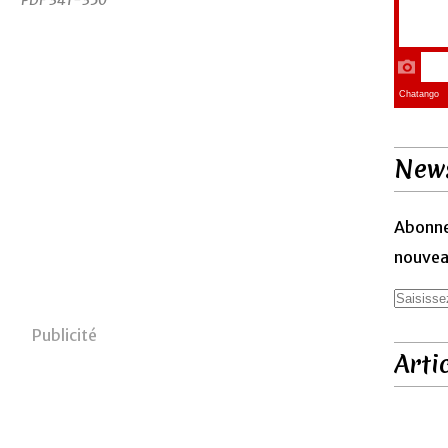
PDF 341-350
News
Abonne
nouveau
Publicité
Arti