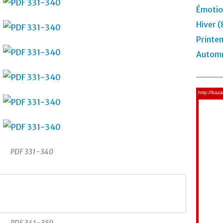
Émotio
Hiver (
Printe
Automn
PDF 331-340