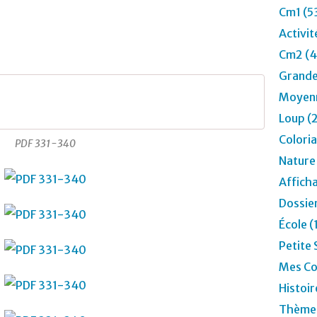
Cm1 (5
Activit
Cm2 (4
Grande
Moyenn
0
Loup (
Colori
PDF 331-340
Nature
Affich
Dossier
École 
Petite 
Mes Co
Histoir
Thèmes