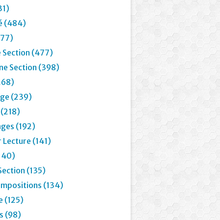
31)
é (484)
77)
 Section (477)
e Section (398)
268)
age (239)
 (218)
ages (192)
 Lecture (141)
(140)
Section (135)
mpositions (134)
e (125)
 (98)