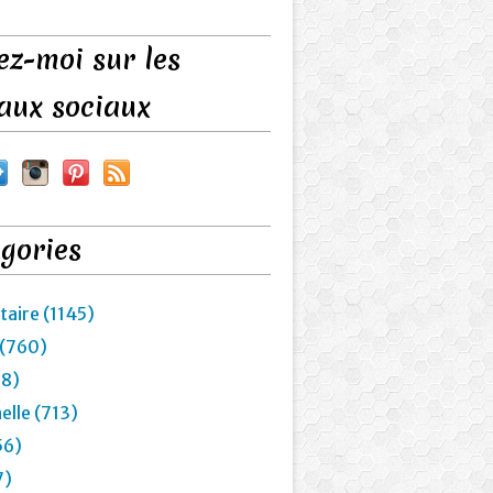
ez-moi sur les
aux sociaux
gories
taire (1145)
 (760)
28)
elle (713)
56)
7)