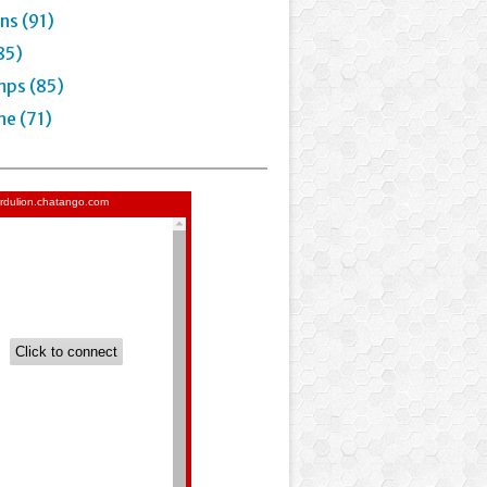
ns (91)
85)
mps (85)
e (71)