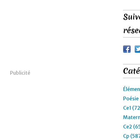
Suiv
rése
Caté
Publicité
Élémen
Poésie
Ce1 (7
Matern
Ce2 (6
Cp (58