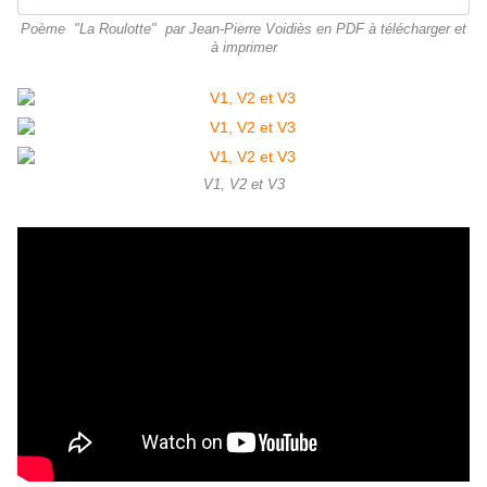
Poème "La Roulotte" par Jean-Pierre Voidiès en PDF à télécharger et
à imprimer
V1, V2 et V3