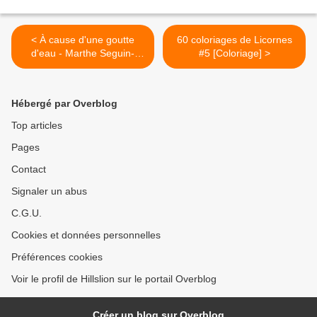
< À cause d'une goutte
60 coloriages de Licornes
d'eau - Marthe Seguin-
#5 [Coloriage] >
Fontès [Poésie]
Hébergé par Overblog
Top articles
Pages
Contact
Signaler un abus
C.G.U.
Cookies et données personnelles
Préférences cookies
Voir le profil de Hillslion sur le portail Overblog
Créer un blog sur Overblog