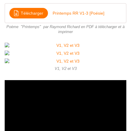
Télécharger
Printemps RR V1-3 [Poésie]
Poème "Printemps" par Raymond Richard en PDF à télécharger et à
imprimer
V1, V2 et V3