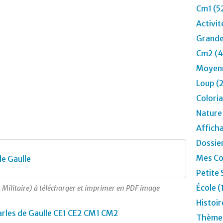
Cm1 (5
Activit
Grande
Cm2 (4
Moyenn
Loup (
Colori
Nature
Affich
Dossier
Mes Co
de Gaulle
Petite 
École (
et Militaire) à télécharger et imprimer en PDF image
Histoir
Thèmes