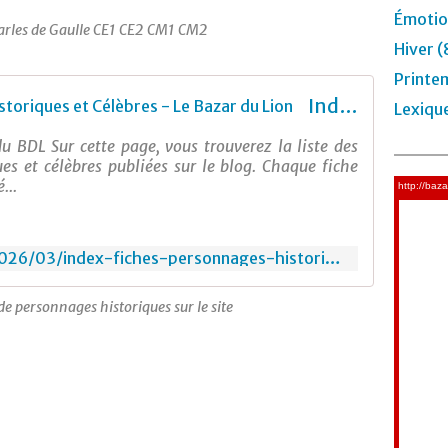
Émotio
harles de Gaulle CE1 CE2 CM1 CM2
Hiver (
Printe
Index Fiches Personnages Historiques et Célèbres - Le Bazar du Lion
Lexiqu
u BDL Sur cette page, vous trouverez la liste des
es et célèbres publiées sur le blog. Chaque fiche
...
https://lebazardulion.com/2026/03/index-fiches-personnages-historiques.html
de personnages historiques sur le site