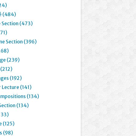
24)
é (484)
 Section (473)
71)
e Section (396)
268)
age (239)
 (212)
ages (192)
 Lecture (141)
mpositions (134)
Section (134)
133)
e (125)
 (98)