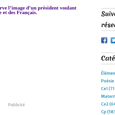
rve l’image d’un président voulant
e et des Français.
Suiv
rése
Caté
Élémen
Poésie
Ce1 (71
Materne
Ce2 (6
Publicité
Cp (58