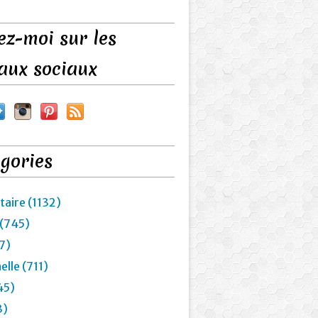
ez-moi sur les
aux sociaux
gories
taire (1132)
 (745)
7)
lle (711)
45)
3)