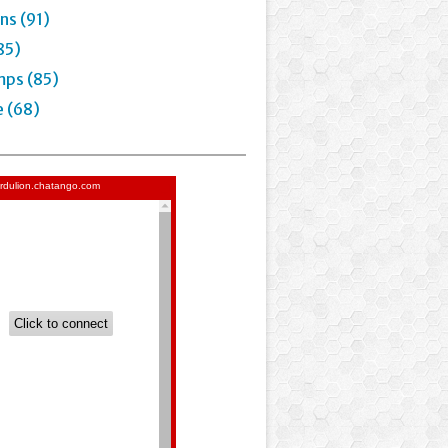
ns (91)
85)
mps (85)
e (68)