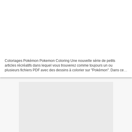
Coloriages Pokémon Pokemon Coloring Une nouvelle série de petits
articles récréatifs dans lequel vous trouverez comme toujours un ou
plusieurs fichiers PDF avec des dessins à colorier sur "Pokémon". Dans ces
PDF, des coloriages de pokémons que je vais...