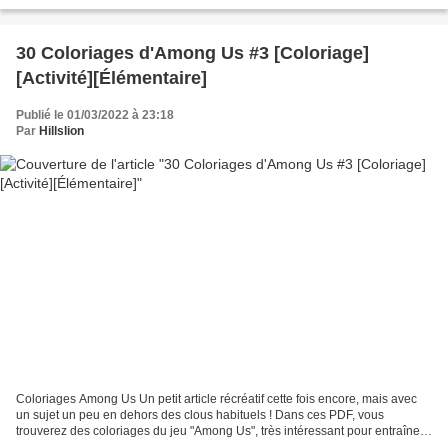
de l'idée du Carnaval (se déguiser,...
30 Coloriages d'Among Us #3 [Coloriage]
[Activité][Élémentaire]
Publié le 01/03/2022 à 23:18
Par
Hillslion
Coloriages Among Us Un petit article récréatif cette fois encore, mais avec
un sujet un peu en dehors des clous habituels ! Dans ces PDF, vous
trouverez des coloriages du jeu "Among Us", très intéressant pour entraîner
les neurones et qui, même si son...