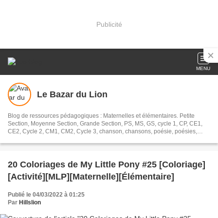
Publicité
MENU
Le Bazar du Lion
Blog de ressources pédagogiques : Maternelles et élémentaires. Petite
Section, Moyenne Section, Grande Section, PS, MS, GS, cycle 1, CP, CE1,
CE2, Cycle 2, CM1, CM2, Cycle 3, chanson, chansons, poésie, poésies,
poèmes, dossier lecture, littérature jeunesse, tapuscrits, dossiers,
exploitation, exploitations, oral, orale,
20 Coloriages de My Little Pony #25 [Coloriage]
[Activité][MLP][Maternelle][Élémentaire]
Publié le 04/03/2022 à 01:25
Par
Hillslion