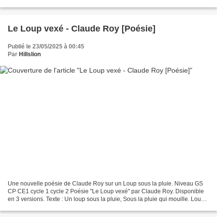
ce le vent que j'entends souffler,...
Le Loup vexé - Claude Roy [Poésie]
Publié le 23/05/2025 à 00:45
Par
Hillslion
Une nouvelle poésie de Claude Roy sur un Loup sous la pluie. Niveau GS
CP CE1 cycle 1 cycle 2 Poésie "Le Loup vexé" par Claude Roy. Disponible
en 3 versions. Texte : Un loup sous la pluie, Sous la pluie qui mouille. Loup
sans parapluie, Pauvre loup gribouille....