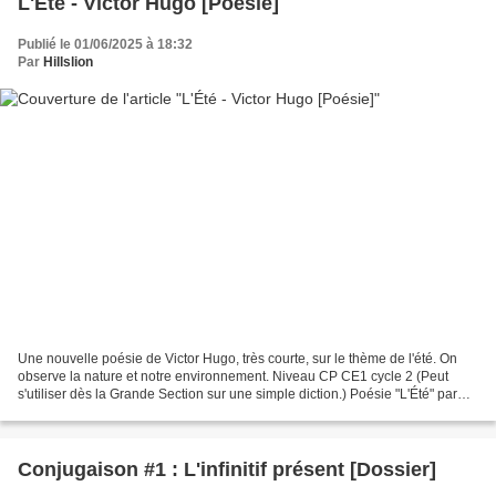
L'Été - Victor Hugo [Poésie]
Publié le 01/06/2025 à 18:32
Par
Hillslion
Une nouvelle poésie de Victor Hugo, très courte, sur le thème de l'été. On
observe la nature et notre environnement. Niveau CP CE1 cycle 2 (Peut
s'utiliser dès la Grande Section sur une simple diction.) Poésie "L'Été" par
Victor Hugo. Disponible en 3...
Conjugaison #1 : L'infinitif présent [Dossier]