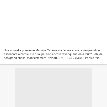
Une nouvelle poésie de Maurice Carême sur l'école et sur la vie quand on
est encore à l'école. De quoi peut-on encore rêver quand on a tout ? Bah, de
pas grand chose, manifestement. Niveau CP CE1 CE2 cycle 2 Poésie "Notre
École" par Maurice Carême. Disponible...