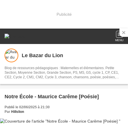
Publicité
MENU
Le Bazar du Lion
Blog de ressources pédagogiques : Maternelles et élémentaires. Petite
Section, Moyenne Section, Grande Section, PS, MS, GS, cycle 1, CP, CE1,
CE2, Cycle 2, CM1, CM2, Cycle 3, chanson, chansons, poésie, poésies,
poèmes, dossier lecture, littérature jeunesse, tapuscrits, dossiers,
exploitation, exploitations, oral, orale,
Notre École - Maurice Carême [Poésie]
Publié le 02/06/2025 à 21:30
Par
Hillslion