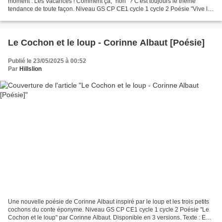
moment : Les Vacances ! Comment ça, "non" ? C'est toujours le thème
tendance de toute façon. Niveau GS CP CE1 cycle 1 cycle 2 Poésie "Vive les
vacances !" par Karine-Marie Amiot. Disponible...
Le Cochon et le loup - Corinne Albaut [Poésie]
Publié le 23/05/2025 à 00:52
Par
Hillslion
Une nouvelle poésie de Corinne Albaut inspiré par le loup et les trois petits
cochons du conte éponyme. Niveau GS CP CE1 cycle 1 cycle 2 Poésie "Le
Cochon et le loup" par Corinne Albaut. Disponible en 3 versions. Texte : Est-