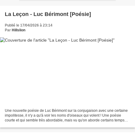
La Leçon - Luc Bérimont [Poésie]
Publié le 17/04/2026 à 23:14
Par
Hillslion
Une nouvelle poésie de Luc Bérimont sur la conjugaison avec une certaine
impolitesse, il n'y a qu'à voir les noms d'oiseaux qui volent ! Une poésie
courte et qui semble très abordable, mais vu qu'on aborde certains temps
seulement... en CM2 (voire après)......