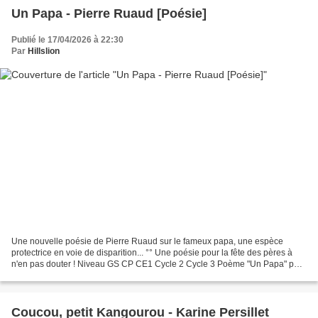
Un Papa - Pierre Ruaud [Poésie]
Publié le 17/04/2026 à 22:30
Par
Hillslion
Une nouvelle poésie de Pierre Ruaud sur le fameux papa, une espèce
protectrice en voie de disparition... °° Une poésie pour la fête des pères à
n'en pas douter ! Niveau GS CP CE1 Cycle 2 Cycle 3 Poème "Un Papa" par
Pierre Ruaud. Disponible en 3 versions....
Coucou, petit Kangourou - Karine Persillet