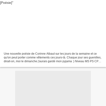
Une nouvelle poésie de Corinne Albaut sur les jours de la semaine et ce
qu'on peut porter comme vêtements ces jours-là. Chaque jour ses guenilles,
dirait-on, moi le dimanche j'aurais gardé mon pyjama :) Niveau MS PS CP
Cycle 1 Cycle 2 Poème "Sept jours...