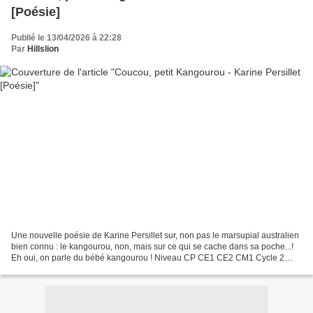
[Poésie]
Publié le 13/04/2026 à 22:28
Par
Hillslion
Une nouvelle poésie de Karine Persillet sur, non pas le marsupial australien
bien connu : le kangourou, non, mais sur ce qui se cache dans sa poche...!
Eh oui, on parle du bébé kangourou ! Niveau CP CE1 CE2 CM1 Cycle 2
Cycle 3 Poème "Coucou, petit Kangourou"...