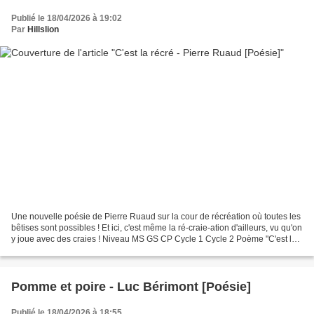
Publié le 18/04/2026 à 19:02
Par
Hillslion
Une nouvelle poésie de Pierre Ruaud sur la cour de récréation où toutes les
bêtises sont possibles ! Et ici, c'est même la ré-craie-ation d'ailleurs, vu qu'on
y joue avec des craies ! Niveau MS GS CP Cycle 1 Cycle 2 Poème "C'est la
récré" par Pierre Ruaud....
Pomme et poire - Luc Bérimont [Poésie]
Publié le 18/04/2026 à 18:55