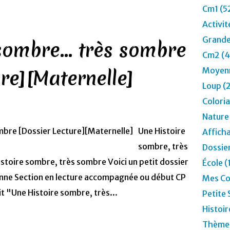
Cm1 (5
Activit
Grande
sombre... très sombre
Cm2 (4
re][Maternelle]
Moyenn
Loup (
Colori
Nature
Une Histoire
Affich
sombre, très
Dossier
toire sombre, très sombre Voici un petit dossier
École (
yenne Section en lecture accompagnée ou début CP
Mes Co
t "Une Histoire sombre, très...
Petite 
Histoir
Thèmes