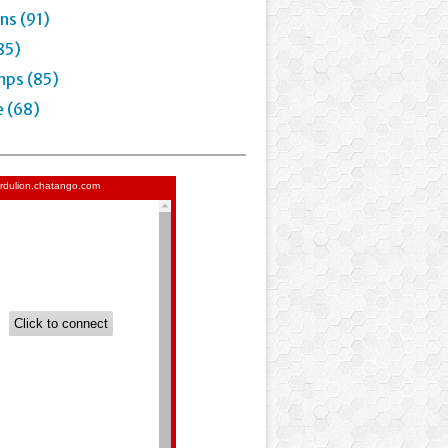
ns (91)
85)
mps (85)
e (68)