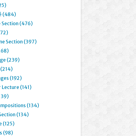
25)
é (484)
 Section (476)
72)
e Section (397)
268)
age (239)
 (214)
ages (192)
 Lecture (141)
139)
mpositions (134)
Section (134)
e (125)
 (98)