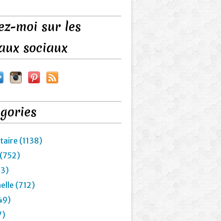
ez-moi sur les
aux sociaux
gories
taire (1138)
 (752)
23)
elle (712)
49)
7)