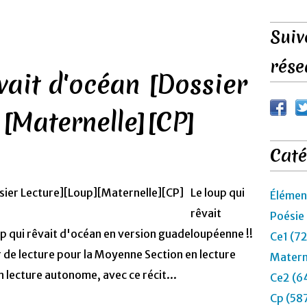
Suiv
rése
vait d'océan [Dossier
][Maternelle][CP]
Caté
Le loup qui
Élémen
rêvait
Poésie
 qui rêvait d'océan en version guadeloupéenne !!
Ce1 (7
r de lecture pour la Moyenne Section en lecture
Matern
 lecture autonome, avec ce récit...
Ce2 (6
Cp (58