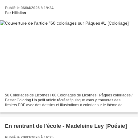
Publié le 06/04/2026 à 19:24
Par
Hillslion
50 Coloriages de Licornes ! 60 Coloriages de Licornes ! Pâques coloriages /
Easter Coloring Un petit article récréatif puisque vous y trouverez des
fichiers PDF avec des dessins et illustrations à colorier sur le thème de
Pâques dans des styles très variés...
En rentrant de l'école - Madeleine Ley [Poésie]
Publié le 20/03/2026 à 16:25