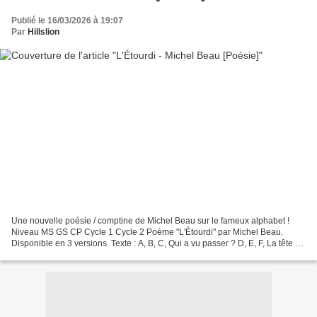
Publié le 16/03/2026 à 19:07
Par
Hillslion
Une nouvelle poésie / comptine de Michel Beau sur le fameux alphabet !
Niveau MS GS CP Cycle 1 Cycle 2 Poème "L'Étourdi" par Michel Beau.
Disponible en 3 versions. Texte : A, B, C, Qui a vu passer ? D, E, F, La tête à
Joseph G, H, I, Quand elle est partie...