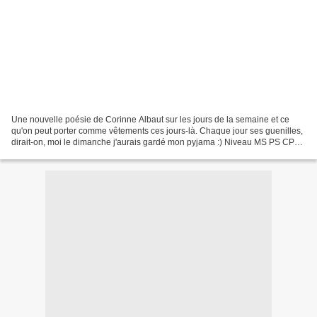
Une nouvelle poésie de Corinne Albaut sur les jours de la semaine et ce
qu'on peut porter comme vêtements ces jours-là. Chaque jour ses guenilles,
dirait-on, moi le dimanche j'aurais gardé mon pyjama :) Niveau MS PS CP
Cycle 1 Cycle 2 Poème "Sept jours...