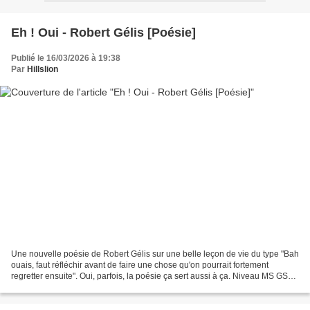
Eh ! Oui - Robert Gélis [Poésie]
Publié le 16/03/2026 à 19:38
Par
Hillslion
Une nouvelle poésie de Robert Gélis sur une belle leçon de vie du type "Bah
ouais, faut réfléchir avant de faire une chose qu'on pourrait fortement
regretter ensuite". Oui, parfois, la poésie ça sert aussi à ça. Niveau MS GS
CP Cycle 1 Cycle 2 Poème "Eh...