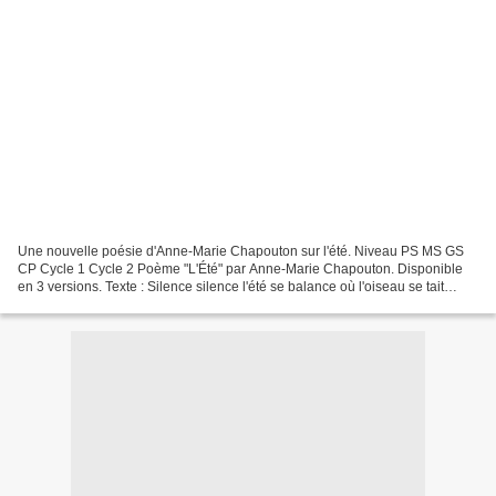
Une nouvelle poésie d'Anne-Marie Chapouton sur l'été. Niveau PS MS GS
CP Cycle 1 Cycle 2 Poème "L'Été" par Anne-Marie Chapouton. Disponible
en 3 versions. Texte : Silence silence l'été se balance où l'oiseau se tait
L'herbe séchée tremble dans l'air brûlé...