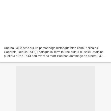
Une nouvelle fiche sur un personnage historique bien connu : Nicolas
Copernic. Depuis 1512, il sait que la Terre tourne autour du soleil, mais ne
publiera qu'en 1543 peu avant sa mort. Bon bah dommage on a perdu 30
ans, mais lui il a gagné le fait de...