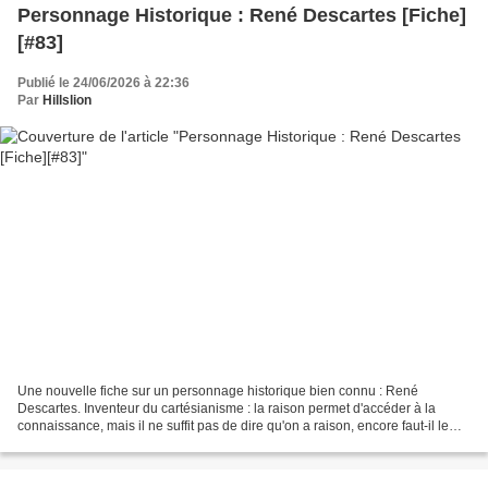
Personnage Historique : René Descartes [Fiche]
[#83]
Publié le 24/06/2026 à 22:36
Par
Hillslion
Une nouvelle fiche sur un personnage historique bien connu : René
Descartes. Inventeur du cartésianisme : la raison permet d'accéder à la
connaissance, mais il ne suffit pas de dire qu'on a raison, encore faut-il le
prouver. Niveau CE1 CE2 CM1 CM2 Cycle...