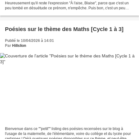
Heureusement qu'il reste l'expression "À l'aise, Blaise", parce que c'est un
peu tombé en désuétude ce prénom, n'empêche. Puis bon, c'est un peu
comme un grand frère, Pascal,...
Poésies sur le thème des Maths [Cycle 1 à 3]
Publié le 10/04/2026 à 14:01
Par
Hillslion
Bienvenue dans ce ""petit"" listing des poésies recensées sur le blog à
l'usage de la maternelle, de l'élémentaire, voire du collège et du lycée pour
certaines ! Déjà quelques poésies disponibles sur ce thème, et peut-être