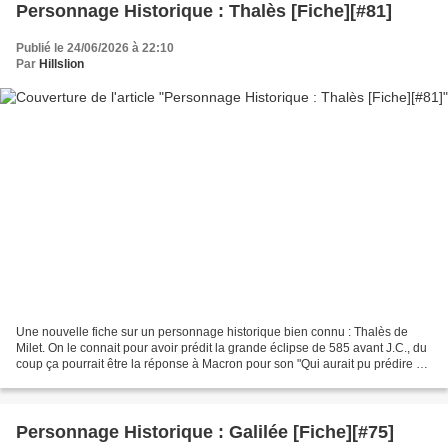
Personnage Historique : Thalès [Fiche][#81]
Publié le 24/06/2026 à 22:10
Par
Hillslion
Une nouvelle fiche sur un personnage historique bien connu : Thalès de
Milet. On le connait pour avoir prédit la grande éclipse de 585 avant J.C., du
coup ça pourrait être la réponse à Macron pour son "Qui aurait pu prédire ?"
Niveau CE1 CE2 CM1 CM2 Cycle...
Personnage Historique : Galilée [Fiche][#75]