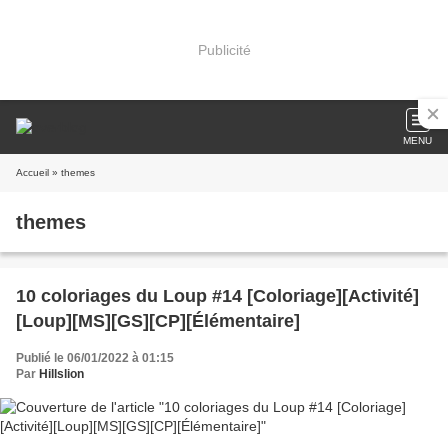
Publicité
MENU
Accueil
» themes
themes
10 coloriages du Loup #14 [Coloriage][Activité]
[Loup][MS][GS][CP][Élémentaire]
Publié le 06/01/2022 à 01:15
Par
Hillslion