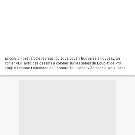
Encore un petit article récréatif puisque vous y trouverez à nouveau un
fichier PDF avec des dessins à colorier sur les séries du Loup et de P'tit
Loup d'Orianne Lallemand et Éléonore Thuillier aux éditions Auzou. Dans ce
nouveau PDF, 10 coloriages du...