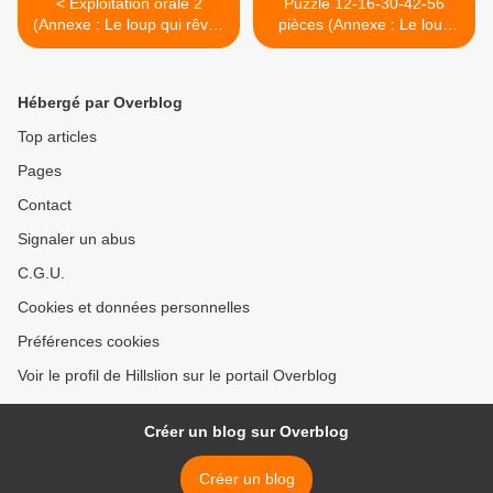
< Exploitation orale 2
Puzzle 12-16-30-42-56
(Annexe : Le loup qui rêvait
pièces (Annexe : Le loup
d'océan) [Activité][Loup]
qui rêvait d'océan) [Activité]
[Maternelle]
[Loup][PS-MS] >
Hébergé par Overblog
Top articles
Pages
Contact
Signaler un abus
C.G.U.
Cookies et données personnelles
Préférences cookies
Voir le profil de Hillslion sur le portail Overblog
Créer un blog sur Overblog
Créer un blog