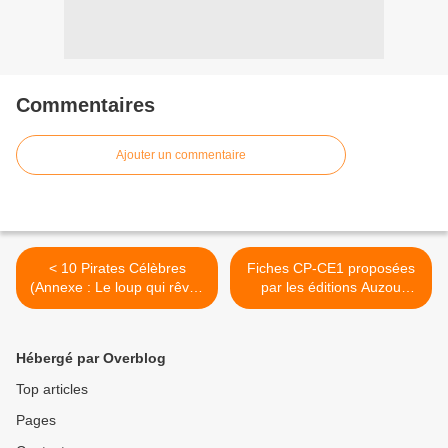
Commentaires
Ajouter un commentaire
< 10 Pirates Célèbres
Fiches CP-CE1 proposées
(Annexe : Le loup qui rêvait
par les éditions Auzou
d'océan) [Dossier][Loup]
(Annexe : Le loup qui rêvait
[Maternelle][Élémentaire]
d'océan) [Dossier][Loup]
[CP][CE1] >
Hébergé par Overblog
Top articles
Pages