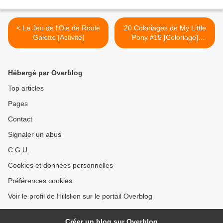
< Le Jeu de l'Oie de Roule
20 Coloriages de My Little
Galette [Activité]
Pony #15 [Coloriage]
[Activité][MLP][Maternelle]
[Élémentaire] >
Hébergé par Overblog
Top articles
Pages
Contact
Signaler un abus
C.G.U.
Cookies et données personnelles
Préférences cookies
Voir le profil de Hillslion sur le portail Overblog
Créer un blog sur Overblog