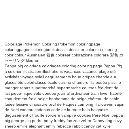
Coloriage Pokémon Coloring Pokemon coloringpage
coloringpages coloringbook dessin dessiner colorier colouring
color colour Ausmalen 着色 colorear colorazione colorare 彩色 カ
ラーリング kleuren
Peppa pig coloriage coloriages coloring coloring page Peppa Pig
à colorier illustration illustrations vacances vacance plage été
activités voyage soleil déguisements boue crêpes chandeleur
glaces été soleil classe école cuisine chambre lits bouée piscine
manger repas supermarché hypermarché courses fée dent de
lait pique-nique vélo doudou journal ordinateur train hiver habillé
chaudement froid neige bonhomme de neige château de sable
fusée lessive dinosaure œuf de Pâques camping Halloween sapin
de Noël cadeau cadeaux code de la route bain baignoire
déguisement citrouille sorcière vampire cookies Père Noël peppa
pig george pig pedro pony freddy fox zoe zebra Danny dog suzy
sheep émilie elephant emily rebecca rabbit candy cat kylie