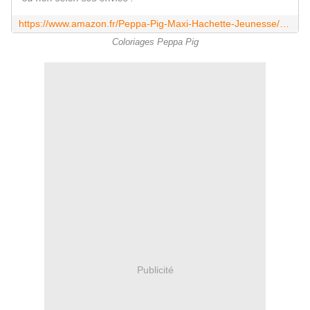
https://www.amazon.fr/Peppa-Pig-Maxi-Hachette-Jeunesse/dp/2011165253
Coloriages Peppa Pig
Publicité