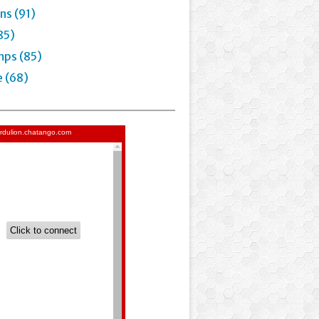
ns (91)
85)
mps (85)
e (68)