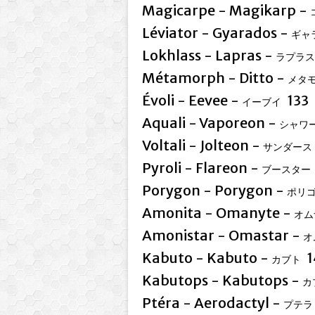
Magicarpe - Magikarp -
Léviator - Gyarados -
ギャ
Lokhlass - Lapras -
ラプラス
Métamorph - Ditto -
メタ
Évoli - Eevee -
133
イーブイ
Aquali - Vaporeon -
シャワ
Voltali - Jolteon -
サンダース
Pyroli - Flareon -
ブースター
Porygon - Porygon -
ポリ
Amonita - Omanyte -
オム
Amonistar - Omastar -
オ
Kabuto - Kabuto -
1
カブト
Kabutops - Kabutops -
カ
Ptéra - Aerodactyl -
プテラ