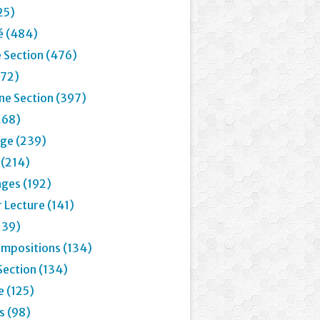
25)
é (484)
 Section (476)
72)
e Section (397)
268)
age (239)
 (214)
ages (192)
 Lecture (141)
139)
mpositions (134)
Section (134)
e (125)
 (98)