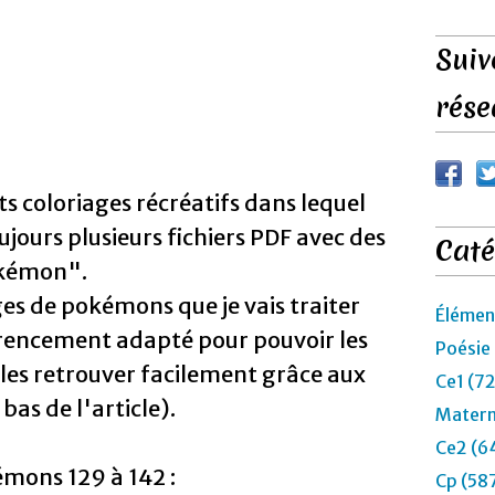
Suiv
rése
ts coloriages récréatifs dans lequel
ours plusieurs fichiers PDF avec des
Caté
Pokémon".
ges de pokémons que je vais traiter
Élémen
érencement adapté pour pouvoir les
Poésie
 les retrouver facilement grâce aux
Ce1 (7
 bas de l'article).
Matern
Ce2 (6
émons 129 à 142 :
Cp (58