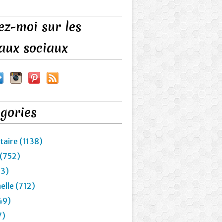
ez-moi sur les
aux sociaux
gories
taire (1138)
 (752)
23)
elle (712)
49)
7)