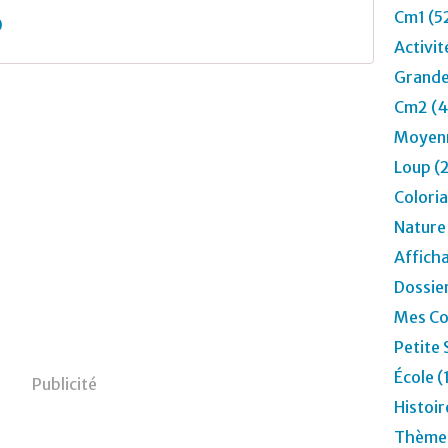
c
Cm1 (5
0
o
Activit
l
o
Grande
r
Cm2 (4
i
a
Moyenn
g
Loup (
e
a
Colori
v
Nature
e
c
Affich
s
Dossier
t
i
Mes Co
c
Petite 
k
e
École (
Publicité
r
Histoir
s
-
Thèmes