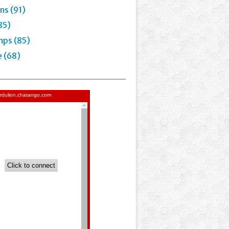
ns (91)
85)
mps (85)
e (68)