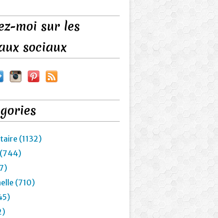
ez-moi sur les
aux sociaux
gories
taire (1132)
 (744)
7)
elle (710)
45)
2)