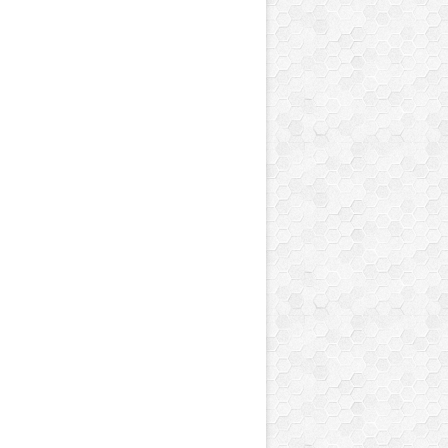
arvel Spider-Man - Coloriage avec plus de 100 sti