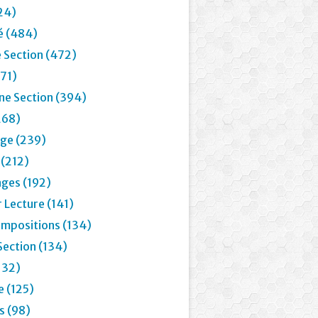
24)
é (484)
 Section (472)
71)
e Section (394)
268)
age (239)
 (212)
ages (192)
 Lecture (141)
mpositions (134)
Section (134)
132)
e (125)
 (98)