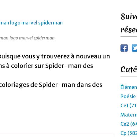
u
s
d
Suiv
e
1
rése
0
0
man logo marvel spiderman
s
t
f puisque vous y trouverez à nouveau un
i
c
ins à colorier sur Spider-man des
Caté
k
e
r
 coloriages de Spider-man dans des
s
Élémen
-
Poésie
L
i
Ce1 (71
v
Matern
r
e
Ce2 (6
d
Cp (58
e