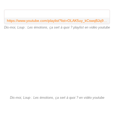
https://www.youtube.com/playlist?list=OLAK5uy_kCswqBJq95BHcswnVwNKUWbSRoOsA9qDE
Dis-moi, Loup : Les émotions, ça sert à quoi ? playlist en vidéo youtube
Dis-moi, Loup : Les émotions, ça sert à quoi ? en vidéo youtube