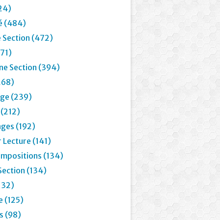
24)
é (484)
 Section (472)
71)
e Section (394)
268)
age (239)
 (212)
ages (192)
 Lecture (141)
mpositions (134)
Section (134)
132)
e (125)
 (98)