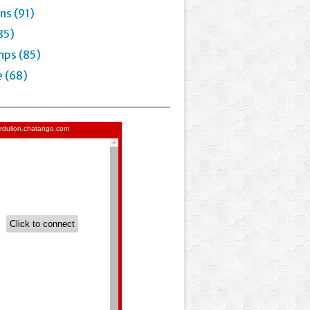
ns (91)
85)
mps (85)
e (68)