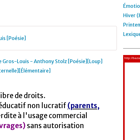
Émotio
Hiver (
Printe
Lexiqu
is [Poésie]
ibre de droits.
 éducatif non lucratif
(parents,
erdite à l'usage commercial
vrages)
sans autorisation