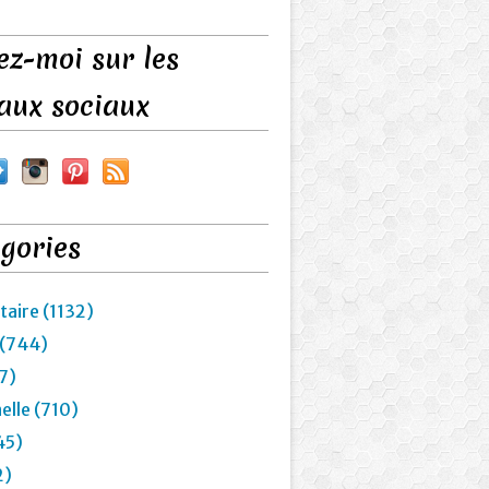
ez-moi sur les
aux sociaux
gories
taire (1132)
 (744)
7)
elle (710)
45)
2)