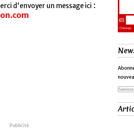
:
rci d'envoyer un message ici
ion.com
News
Abonne
nouveau
Arti
Publicité