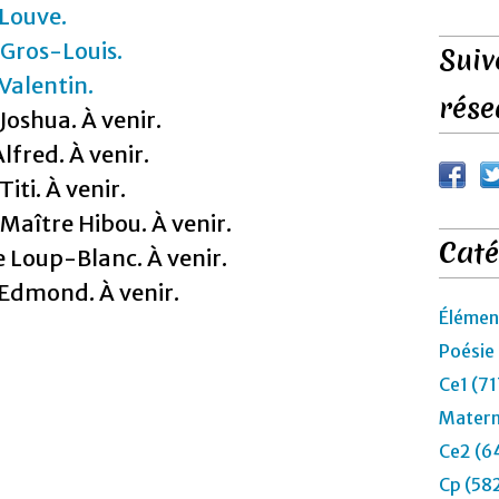
Louve.
Gros-Louis.
Suiv
Valentin.
rése
Joshua. À venir.
lfred. À venir.
iti. À venir.
Maître Hibou. À venir.
Caté
 Loup-Blanc. À venir.
Edmond. À venir.
Élémen
Poésie
Ce1 (71
Matern
Ce2 (6
Cp (58