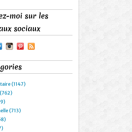
ez-moi sur les
aux sociaux
gories
taire (1147)
 (762)
29)
elle (713)
58)
7)