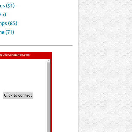
ns (91)
85)
mps (85)
e (71)
qui aimait les arbres [Dossier Lecture][Maternell