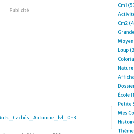
Cm1 (5
Publicité
Activit
Cm2 (4
Grande
Moyenn
Loup (
Colori
Nature
Affich
Dossier
École 
Petite 
Mes Co
Mots_Cachés_Automne_lvl_0-3
Histoir
Thèmes