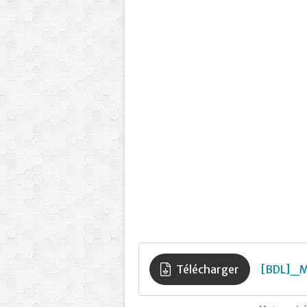
Télécharger
[BDL]_