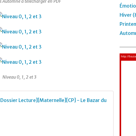
s Automne à télécharger en PDF
Émotio
Hiver (
Printe
Automn
Niveau 0, 1, 2 et 3
Le loup 
L
o
u
p