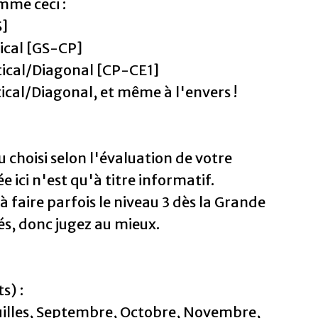
mme ceci :
S]
tical [GS-CP]
tical/Diagonal [CP-CE1]
tical/Diagonal, et même à l'envers !
 choisi selon l'évaluation de votre
e ici n'est qu'à titre informatif.
à faire parfois le niveau 3 dès la Grande
ués, donc jugez au mieux.
s) :
euilles, Septembre, Octobre, Novembre,