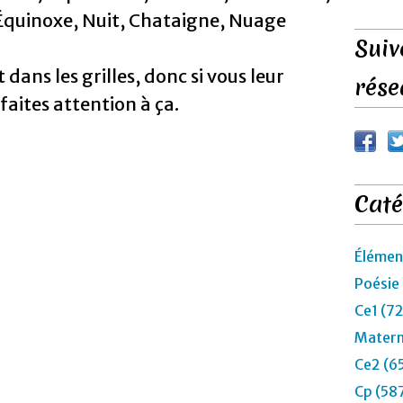
Équinoxe, Nuit, Chataigne, Nuage
Suiv
 dans les grilles, donc si vous leur
rése
aites attention à ça.
Caté
Élémen
Poésie
Ce1 (7
Matern
Ce2 (6
Cp (58