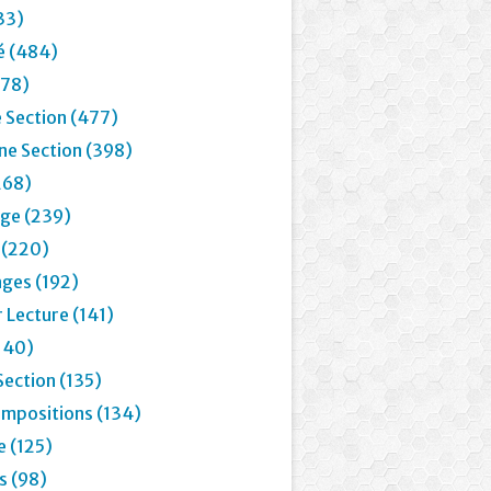
33)
é (484)
78)
 Section (477)
e Section (398)
268)
age (239)
 (220)
ages (192)
 Lecture (141)
(140)
Section (135)
mpositions (134)
e (125)
 (98)