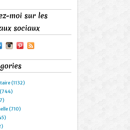
ez-moi sur les
aux sociaux
gories
taire (1132)
 (744)
7)
elle (710)
45)
2)