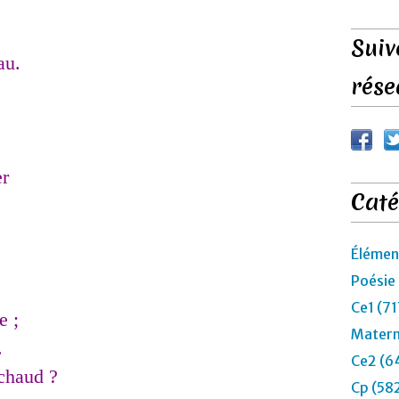
Suiv
au.
rése
er
Caté
Élémen
Poésie
Ce1 (71
e ;
Matern
.
Ce2 (6
chaud ?
Cp (58