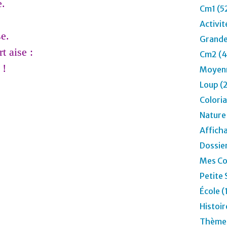
e.
Cm1 (5
Activit
se.
Grande
t aise :
Cm2 (4
 !
Moyenn
Loup (
Colori
Nature
Affich
Dossier
Mes Co
Petite 
École (
Histoir
Thèmes