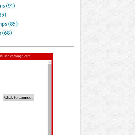
ns (91)
85)
mps (85)
e (68)