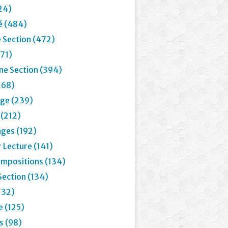
24)
é (484)
 Section (472)
71)
e Section (394)
268)
age (239)
 (212)
ages (192)
 Lecture (141)
mpositions (134)
Section (134)
132)
e (125)
 (98)